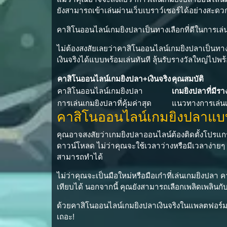
ยังสามารถเข้าเล่นผ่านเว็บเบราว์เซอร์ได้อย่างสะด
คาสิโนออนไลน์เกมยิงปลาเป็นทางเลือกที่ดีในการเล่น
ไม่ต้องสงสัยเลยว่าคาสิโนออนไลน์เกมยิงปลาเป็นทางเ
เงินจริงได้แบบพร้อมเล่นทันที ลุ้นรับรางวัลใหญ่ไปพร
คาสิโนออนไลน์เกมยิงปลา+เงินจริง
คุณสมบัติ
คาสิโนออนไลน์เกมยิงปลา
เกมยิงปลาที่มีรา
การเล่นเกมยิงปลาที่คุ้มค่าสุด
แนวทางการเล่นเก
คาสิโนออนไลน์เกมยิงปลาแบ
คุณอาจสงสัยว่าเกมยิงปลาออนไลน์ต้องติดตั้งโปรแกร
ดาวน์โหลด ไม่ว่าคุณจะใช้เวลาว่างหรือมีเวลาง่ายๆ ค
สามารถทำได้
ไม่ว่าคุณจะเป็นมือใหม่หรือมือเก๋าที่เล่นเกมยิงปลา 
เทียบได้ นอกจากนี้ คุณยังสามารถเลือกเพลิดเพลิ
ด้วยคาสิโนออนไลน์เกมยิงปลาเงินจริงในแพลตฟอร์ม Pa
เถอะ!