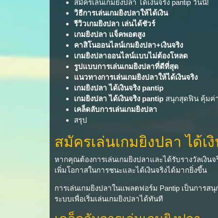
สมัครเล่นเกมยิงปลา ได้เงินจริง pantip วันนี้!
วิธีการเล่นเกมยิงปลาให้ได้เงิน
รีวิวเกมยิงปลา เล่นได้ชัวร์
เกมยิงปลา แจ็คพอตสูง
คาสิโนออนไลน์เกมยิงปลา+เงินจริง
เกมยิงปลาออนไลน์แบบไม่ต้องโหลด
รูปแบบการเล่นเกมยิงปลาที่ดีที่สุด
แนวทางการเล่นเกมยิงปลาให้ได้เงินจริง
เกมยิงปลา ได้เงินจริง pantip
เกมยิงปลา ได้เงินจริง pantip
สนุกสุดฟิน คุ้มค่
เคล็ดลับการเล่นเกมยิงปลา
สรุป
สมัครเล่นเกมยิงปลา ได้เงิน
หากคุณต้องการเล่นเกมยิงปลาและได้รับรางวัลเงินจริง
เพิ่มโอกาสในการชนะและได้เงินจริงได้มากยิ่งขึ้น
การเล่นเกมยิงปลาในแพลตฟอร์ม Pantip เป็นการสนุกสุด
ระบบเพื่อเริ่มเล่นเกมยิงปลาได้ทันที