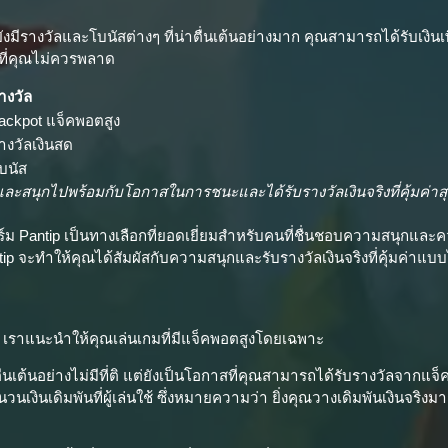
มีรางวัลและโบนัสต่างๆ ที่น่าตื่นเต้นอย่างมาก คุณสามารถได้รับเงินเ
ค่าที่คุณไม่ควรพลาด
างวัล
ackpot แจ็คพอตสูง
างวัลเงินสด
บนัส
ะสนุกไปพร้อมกับโอกาสในการชนะและได้รับรางวัลเงินจริงที่คุ้มค่าสุ
ม Pantip เป็นทางเลือกที่ยอดเยี่ยมสำหรับคนที่ชื่นชอบความสนุกและค
p จะทำให้คุณได้สัมผัสกับความสนุกและรับรางวัลเงินจริงที่คุ้มค่าแบบไ
เราแนะนำให้คุณเล่นเกมที่มีแจ็คพอตสูงโดยเฉพาะ
เต้นอย่างไม่มีที่ติ แต่ยังเป็นโอกาสที่คุณสามารถได้รับรางวัลจากแจ็ค
นวนเงินเดิมพันที่ผู้เล่นใช้ ซึ่งหมายความว่า ยิ่งคุณวางเดิมพันเงินจริ