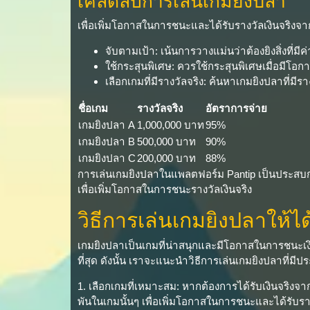
เคล็ดลับการเล่นเกมยิงปลา
เพื่อเพิ่มโอกาสในการชนะและได้รับรางวัลเงินจริงจ
จับตามเป้า: เน้นการวางแม่นว่าต้องยิงสิ่งที่ม
ใช้กระสุนพิเศษ: ควรใช้กระสุนพิเศษเมื่อมีโอ
เลือกเกมที่มีรางวัลจริง: ค้นหาเกมยิงปลาที่มีรา
ชื่อเกม
รางวัลจริง
อัตราการจ่าย
เกมยิงปลา A
1,000,000 บาท
95%
เกมยิงปลา B
500,000 บาท
90%
เกมยิงปลา C
200,000 บาท
88%
การเล่นเกมยิงปลาในแพลตฟอร์ม Pantip เป็นประสบการ
เพื่อเพิ่มโอกาสในการชนะรางวัลเงินจริง
วิธีการเล่นเกมยิงปลาให้ได
เกมยิงปลาเป็นเกมที่น่าสนุกและมีโอกาสในการชนะเงิ
ที่สุด ดังนั้น เราจะแนะนำวิธีการเล่นเกมยิงปลาที่มีป
1. เลือกเกมที่เหมาะสม: หากต้องการได้รับเงินจริ
พันในเกมนั้นๆ เพื่อเพิ่มโอกาสในการชนะและได้รับราง