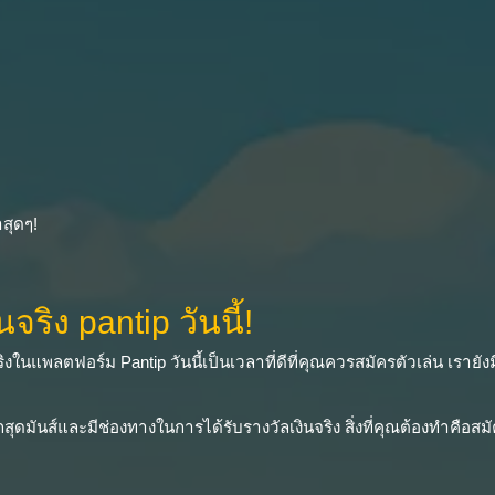
าสุดๆ!
จริง pantip วันนี้!
ในแพลตฟอร์ม Pantip วันนี้เป็นเวลาที่ดีที่คุณควรสมัครตัวเล่น เรายั
มันส์และมีช่องทางในการได้รับรางวัลเงินจริง สิ่งที่คุณต้องทำคือสมัค