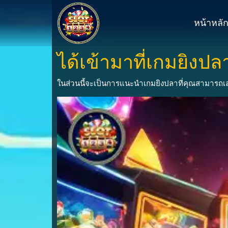
หน้าหลั
ได้เข้ามาที่เกมยิงปลา
ในส่วนนี้จะเป็นการแนะนำเกมยิงปลาที่คุณสามารถเล่นแ