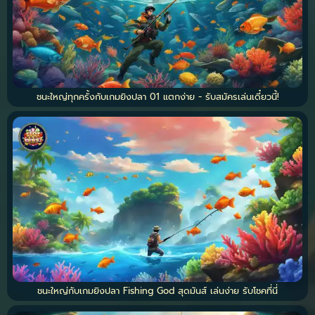
ชนะใหญ่ทุกครั้งกับเกมยิงปลา 01 แตกง่าย - รับสมัครเล่นเดี๋ยวนี้!
ชนะใหญ่กับเกมยิงปลา Fishing God สุดมันส์ เล่นง่าย รับโชคที่นี่