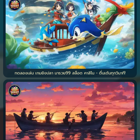
ทดลองเล่น เกมยิงปลา มารวย99 สล็อต คาสิโน - ตื่นเต้นทุกวินาที!