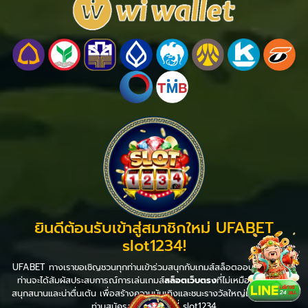
ยินดีต้อนรับเข้าสู่สมาชิกใหม่ UFABET
slot1234!
UFABET ทางเราขอเชิญชวนทุกท่านเข้าร่วมสนุกกับเกมส์สล็อตออนไลน์ที่ดีที่สุด
ท่านจะได้สัมผัสประสบการณ์การเล่นเกมส์
สล็อตเว็บตรง
ที่ไม่เหมือนใคร อย่าง
สนุกสนานและน่าตื่นเต้น เพื่อสร้างความบันเทิงและชนะรางวัลใหญ่เพียงเพียงแค่
ท่านสมัครสมาชิกกับเราที่ slot1234