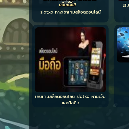
เริ
slotxo ทางเข้าเกมสล็อตออนไลน์
เล่นเกมสล็อตออนไลน์ slotxo ผ่านเว็บ
และมือถือ