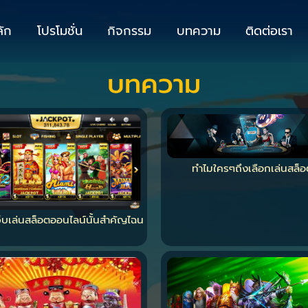
ลัก
โปรโมชั่น
กิจกรรม
บทความ
ติดต่อเรา
บทความ
ทำไมใครๆถึงเลือกเล่นสล็อ
ว็บเล่นสล็อตออนไลน์นั้นสำคัญไฉน