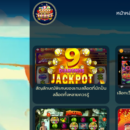
หน้าห
สัญลักษณ์พิเศษของเกมสล็อตที่นักปั่น
เลือกเ
สล็อตทั้งหลายควรรู้