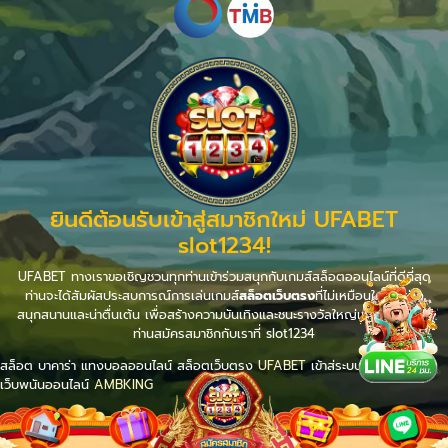
ยินดีต้อนรับเข้าสู่สมาชิกใหม่ UFABET
slot1234!
UFABET ทางเราขอเชิญชวนทุกท่านเข้าร่วมสนุกกับเกมส์สล็อตออนไลน์ที่ดีที่สุด
ท่านจะได้สัมผัสประสบการณ์การเล่นเกมส์
สล็อตเว็บตรง
ที่ไม่เหมือนใคร อย่าง
สนุกสนานและน่าตื่นเต้น เพื่อสร้างความบันเทิงและชนะรางวัลใหญ่เพียงเพียงแค่
ท่านสมัครสมาชิกกับเราที่ slot1234
สล็อต บาคาร่า แทงบอลออนไลน์ สล็อตเว็บตรง
UFABET
เข้าส่ระบบ
เว็บพนันออนไลน์
AMBKING