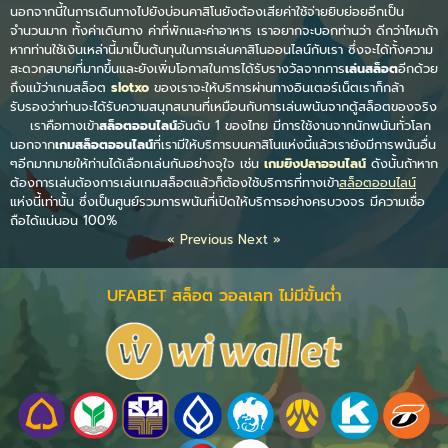
นอกจากนี้ในการเดินทางไปยังบ่อนคาสิโนยังต้องเสียค่าใช้จ่ายยิบย่อยอีกเป็น
จำนวนมาก ทั้งค่าเดินทาง ค่าที่พักและค่าอาหาร เราอยากจะบอกท่านว่า ดีกว่าไหมถ้า
หากท่านใช้เงินเหล่านี้มาเป็นต้นทุนในการเล่นคาสิโนออนไลน์กับเรา ซึ่งจะได้ทั้งความ
สะดวกสบายที่มากขึ้นและยังเพิ่มโอกาสในการได้รับรางวัลจากการ
เล่นสล็อต
อีกด้วย
ถึงแม้ว่าเกมสล็อต
slotxo
ของเราจะให้บริการผ่านทางอินเตอร์เน็ตเราก็กล้า
รับรองว่าท่านจะได้รับความสนุกสนานที่เหมือนกับการเล่นพนันจากตู้สล็อตของจริง
เราคือทางเข้า
สล็อตออนไลน์
อันดับ 1 ของไทย มีการใช้งานจากนักพนันทั่วโลก
นอกจาก
เกมสล็อตออนไลน์
ที่เรามีให้บริการบนคาสิโนแห่งนี้แล้วเรายังมีการพนันอื่น
ๆอีกมากมายให้ท่านได้เลือกเล่นกันอย่างจุใจ เช่น
เกมยิงปลาออนไลน์
ดังนั้นถ้าหาก
ต้องการเล่นต้องการเล่นเกมสล็อตแล้วก็ต้องใช้บริการที่ทางเข้า
สล็อตออนไลน์
แห่งนี้เท่านั้น ซึ่งเป็นศูนย์รวมการพนันที่เปิดให้บริการอย่างครบวงจร มีความเชื่อ
ถือได้แน่นอน 100%
« Previous
Next »
UFABET สล็อต วอลเลท ไม่มีขั้นต่ำ