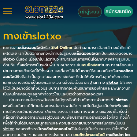
สมัครสมาชิก
เข้าสู่ระบบ
ทางเข้าslotxo
ในการเล่น
สล็อตออนไลน์
หรือ
Slot Online
นั้นท่านสามารถเลือกใช้ทางเข้าที่เรามี
ให้ได้เลย เราเป็นตัวกลางที่จะนำท่านไปสู่ระบบ
สล็อตออนไลน์
ที่เป็นแบรนด์ดังอย่าง
slotxo
นั่นเอง เมื่อเข้าไปแล้วท่านจะสามารถเล่นการพนันได้มากมายหลายรูปแบบ
ด้วยกัน ตั้งแต่การพนันระดับพื้น ๆ อย่างการเล่น
เกมยิงปลา
ท่านสามารถเลือกเล่น
ผ่านทางทางเข้าแห่งนี้ได้ทั้งหมด และที่ขาดไม่ได้นั้นเราภูมิใจเสนอเกี่ยวกับ
เกมสล็อต
ออนไลน์
ซึ่งถือว่าเป็นจุดเด่นของทาง
slotxo
ที่เปิดให้บริการกับลูกค้าทั้งชาวไทย
และชาวต่างชาติมาเป็นระยะเวลายาวนานจึงถือเป็นมาตรฐานที่ทาง
slotxo
ได้รักษา
ไว้ได้เป็นอย่างดีอีกทั้งยังมีระบบการฝากถอนผ่านธนาคารของไทยและมีพนักงานที่
เป็นคนไทยคอยดูแลลูกค้าทั้งชาวไทยและชาวต่างชาติตลอดเวลา
ท่านสามารถเล่นการพนันออนไลน์ทุกชนิดที่ท่านต้องการผ่านทางเข้า
slotxo
แห่งนี้และในกรณีที่ท่านต้องการเล่นการพนันใด ๆ แต่ไม่มีอยู่บนเว็บไซต์เพียงแค่
ท่านร้องขอเข้ามายังระบบ
slotxo
ของเราเท่านั้น ทางพนักงานของเราก็จะรีบนำ
สล็อตที่ท่านต้องการมาบรรจุไว้บนระบบเพื่อบริการท่านอย่างรวดเร็วที่สุด ทั้งนี้ก็
เพื่อให้ท่านได้รับความสนุกสนานและความสะดวกสบายจากการเล่นการพนันบน
slotxo
ของเราซึ่งเรามี
เกมส์สล็อตออนไลน์
ให้เล่นอยู่เป็นจำนวนมาก มีทั้งดีไซน์
ออกมาแบบไทย ๆ และแบบต่างประเทศ เช่น
เกมยิงปลาออนไลน์
เกมยิงปลา ios