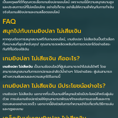
เป็นเหตุผลที่ดีที่คุณควรเลือกเกมยิงปลาออนไลน์ เพราะเกมนี้มีความสนุกสนานสูง
และประสบการณ์ที่ไม่เหมือนใคร อย่างไรก็ตาม อย่าลืมให้ความสำคัญกับการทำเงิน
จริงในเกมส์ยิงปลาและเกมสล็อตออนไลน์
FAQ
สนุกไปกับเกมยิงปลา ไม่เสียเงิน
หากคุณต้องการสนุกสนานฟรีกับเกมออนไลน์, เกมยิงปลา ไม่เสียเงินเป็นตัวเลือก
ที่เหมาะสมที่สุดสำหรับคุณ! คุณสามารถเพลิดเพลินกับการตกปลาได้อย่างอิสระ
ทันทีที่ไม่ต้องใช้เงิน
เกมยิงปลา ไม่เสียเงิน คืออะไร?
เกมยิงปลา ไม่เสียเงิน
เป็นเกมส์ออนไลน์ที่ผู้เล่นสามารถเข้าไปเล่นได้ฟรี โดย
สามารถสนุกสนานกับการตกปลาและล่าสัตว์น้ำต่างๆ ได้อย่างอิสระ ผู้เล่นสามารถ
สร้างความผันผวนและความสนุกได้ในเกมนี้
เกมยิงปลา ไม่เสียเงิน มีประโยชน์อย่างไร?
เกมยิงปลา ไม่เสียเงิน นอกจากที่จะเป็นเกมส์ที่สนุกแล้วยังมีประโยชน์สำหรับผู้เล่น
ด้วย การเล่นเกมยิงปลาช่วยให้คุณสามารถพัฒนาทักษะเช่นการมองเห็นและการ
ตอบสนองอย่างรวดเร็ว นอกจากนี้ยังช่วยในการทำความเข้าใจเกี่ยวกับวิธีการเล่น
และกฎของเกม