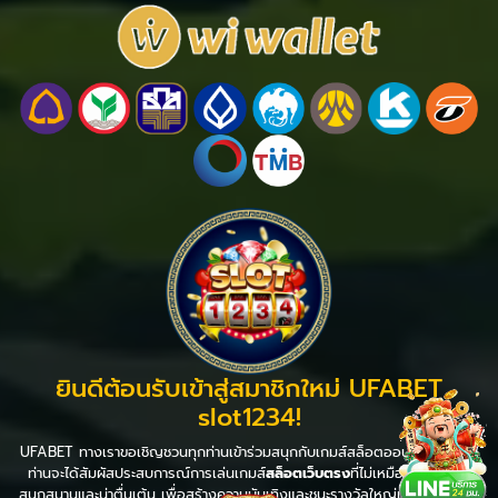
ยินดีต้อนรับเข้าสู่สมาชิกใหม่ UFABET
slot1234!
UFABET ทางเราขอเชิญชวนทุกท่านเข้าร่วมสนุกกับเกมส์สล็อตออนไลน์ที่ดีที่สุด
ท่านจะได้สัมผัสประสบการณ์การเล่นเกมส์
สล็อตเว็บตรง
ที่ไม่เหมือนใคร อย่าง
สนุกสนานและน่าตื่นเต้น เพื่อสร้างความบันเทิงและชนะรางวัลใหญ่เพียงเพียงแค่