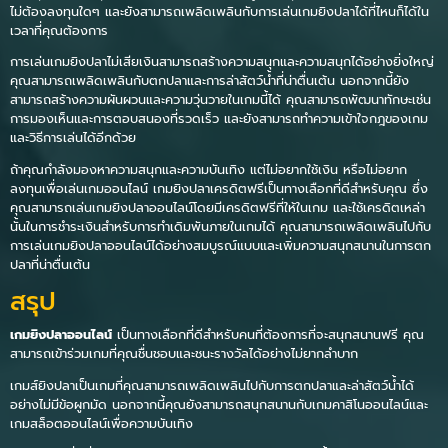
ไม่ต้องลงทุนใดๆ และยังสามารถเพลิดเพลินกับการเล่นเกมยิงปลาได้ที่ไหนก็ได้ใน
เวลาที่คุณต้องการ
การเล่นเกมยิงปลาไม่เสียเงินสามารถสร้างความสนุกและความสนุกได้อย่างยิ่งใหญ่
คุณสามารถเพลิดเพลินกับตกปลาและการล่าสัตว์น้ำที่น่าตื่นเต้น นอกจากนี้ยัง
สามารถสร้างความผันผวนและความวุ่นวายในเกมนี้ได้ คุณสามารถพัฒนาทักษะเช่น
การมองเห็นและการตอบสนองที่รวดเร็ว และยังสามารถทำความเข้าใจกฎของเกม
และวิธีการเล่นได้อีกด้วย
ถ้าคุณกำลังมองหาความสนุกและความบันเทิง แต่ไม่อยากใช้เงิน หรือไม่อยาก
ลงทุนเพื่อเล่นเกมออนไลน์ เกมยิงปลาเครดิตฟรีเป็นทางเลือกที่ดีสำหรับคุณ ซึ่ง
คุณสามารถเล่นเกมยิงปลาออนไลน์โดยมีเครดิตฟรีที่ให้ในเกม และใช้เครดิตเหล่า
นั้นในการชำระเงินสำหรับการทำเดิมพันภายในเกมได้ คุณสามารถเพลิดเพลินไปกับ
การเล่นเกมยิงปลาออนไลน์ได้อย่างสมบูรณ์แบบและเพิ่มความสนุกสนานในการตก
ปลาที่น่าตื่นเต้น
สรุป
เกมยิงปลาออนไลน์
เป็นทางเลือกที่ดีสำหรับคนที่ต้องการที่จะสนุกสนานฟรี คุณ
สามารถเข้าร่วมเกมที่คุณชื่นชอบและชนะรางวัลได้อย่างไม่ยากลำบาก
เกมส์ยิงปลาเป็นเกมที่คุณสามารถเพลิดเพลินไปกับการตกปลาและล่าสัตว์น้ำได้
อย่างไม่มีข้อผูกมัด นอกจากนี้คุณยังสามารถสนุกสนานกับเกมคาสิโนออนไลน์และ
เกมสล็อตออนไลน์เพื่อความบันเทิง