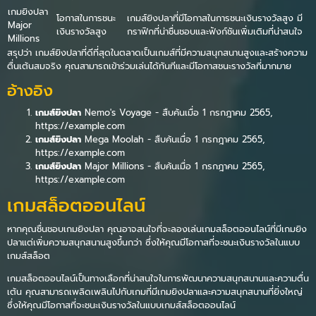
เกมยิงปลา
โอกาสในการชนะ
เกมส์ยิงปลาที่มีโอกาสในการชนะเงินรางวัลสูง มี
Major
เงินรางวัลสูง
กราฟิกที่น่าชื่นชอบและฟังก์ชันเพิ่มเติมที่น่าสนใจ
Millions
สรุปว่า เกมส์ยิงปลาที่ดีที่สุดในตลาดเป็นเกมส์ที่มีความสนุกสนานสูงและสร้างความ
ตื่นเต้นสมจริง คุณสามารถเข้าร่วมเล่นได้ทันทีและมีโอกาสชนะรางวัลที่มากมาย
อ้างอิง
เกมส์ยิงปลา
Nemo's Voyage - สืบค้นเมื่อ 1 กรกฎาคม 2565,
https://example.com
เกมส์ยิงปลา
Mega Moolah - สืบค้นเมื่อ 1 กรกฎาคม 2565,
https://example.com
เกมส์ยิงปลา
Major Millions - สืบค้นเมื่อ 1 กรกฎาคม 2565,
https://example.com
เกมสล็อตออนไลน์
หากคุณชื่นชอบเกมยิงปลา คุณอาจสนใจที่จะลองเล่นเกมสล็อตออนไลน์ที่มีเกมยิง
ปลาแต่เพิ่มความสนุกสนานสูงขึ้นกว่า ซึ่งให้คุณมีโอกาสที่จะชนะเงินรางวัลในแบบ
เกมส์สล็อต
เกมสล็อตออนไลน์เป็นทางเลือกที่น่าสนใจในการพัฒนาความสนุกสนานและความตื่น
เต้น คุณสามารถเพลิดเพลินไปกับเกมที่มีเกมยิงปลาและความสนุกสนานที่ยิ่งใหญ่
ซึ่งให้คุณมีโอกาสที่จะชนะเงินรางวัลในแบบเกมส์สล็อตออนไลน์