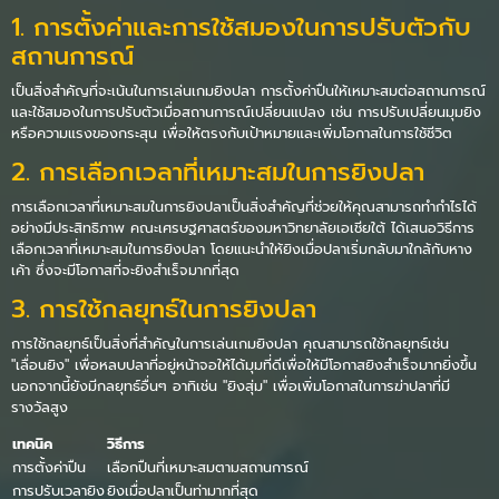
1. การตั้งค่าและการใช้สมองในการปรับตัวกับ
สถานการณ์
เป็นสิ่งสำคัญที่จะเน้นในการเล่นเกมยิงปลา การตั้งค่าปืนให้เหมาะสมต่อสถานการณ์
และใช้สมองในการปรับตัวเมื่อสถานการณ์เปลี่ยนแปลง เช่น การปรับเปลี่ยนมุมยิง
หรือความแรงของกระสุน เพื่อให้ตรงกับเป้าหมายและเพิ่มโอกาสในการใช้ชีวิต
2. การเลือกเวลาที่เหมาะสมในการยิงปลา
การเลือกเวลาที่เหมาะสมในการยิงปลาเป็นสิ่งสำคัญที่ช่วยให้คุณสามารถทำกำไรได้
อย่างมีประสิทธิภาพ คณะเศรษฐศาสตร์ของมหาวิทยาลัยเอเชียใต้ ได้เสนอวิธีการ
เลือกเวลาที่เหมาะสมในการยิงปลา โดยแนะนำให้ยิงเมื่อปลาเริ่มกลับมาใกล้กับหาง
เค้า ซึ่งจะมีโอกาสที่จะยิงสำเร็จมากที่สุด
3. การใช้กลยุทธ์ในการยิงปลา
การใช้กลยุทธ์เป็นสิ่งที่สำคัญในการเล่นเกมยิงปลา คุณสามารถใช้กลยุทธ์เช่น
"เลื่อนยิง" เพื่อหลบปลาที่อยู่หน้าจอให้ได้มุมที่ดีเพื่อให้มีโอกาสยิงสำเร็จมากยิ่งขึ้น
นอกจากนี้ยังมีกลยุทธ์อื่นๆ อาทิเช่น "ยิงสุ่ม" เพื่อเพิ่มโอกาสในการฆ่าปลาที่มี
รางวัลสูง
เทคนิค
วิธีการ
การตั้งค่าปืน
เลือกปืนที่เหมาะสมตามสถานการณ์
การปรับเวลายิง
ยิงเมื่อปลาเป็นท่ามากที่สุด