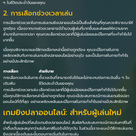
ๆ ในชีวิตประจำวันของคุณ
2. การเลือกช่วงเวลาเล่น
การเลือกช่วงเวลาในการเล่นเกมยิงปลาออนไลน์เป็นสิ่งสำคัญที่คุณควรพิจารณาให้
ถูกต้อง เนื่องจากบางช่วงเวลาอาจมีจำนวนผู้เล่นที่มากขึ้นและส่งผลให้ความยาก
ลำบากในการตกปลา คุณควรเลือกช่วงเวลาที่มีผู้เล่นน้อยและมีโอกาสที่จะทำกำไรได้
มากขึ้น
เมื่อคุณพิจารณาและใช้ทางเลือกเหล่านี้อย่างถูกต้อง คุณจะมีโอกาสในการ
เพลิดเพลินกับการเล่นเกมยิงปลาออนไลน์อย่างจุใจ และเป็นโอกาสในการทำกำไร
อย่างมีประสิทธิภาพ
ทางเลือก
คำอธิบาย
การเลือกวงเงินในการ
ตั้งวงเงินที่สามารถรับได้และไม่กระทบต่อการเงินอื่น ๆ ใน
เดิมพัน
ชีวิตประจำวันของคุณ
การเลือกช่วงเวลาเล่น
เลือกช่วงเวลาที่มีผู้เล่นน้อยและมีโอกาสทำกำไรได้มากขึ้น
เมื่อคุณใช้ทางเลือกเหล่านี้อย่างถูกต้อง คุณจะมีประสบการณ์การเล่นเกมยิงปลา
ออนไลน์ที่ดีที่สุด อย่างเพลิดเพลินและมีโอกาสในการทำกำไรอย่างมีประสิทธิภาพ
เกมยิงปลาออนไลน์: สำหรับผู้เล่นใหม่
สำหรับผู้เล่นใหม่ที่สนใจเกมยิงปลาออนไลน์ สัมผัสกับประสบการณ์การเล่นคาสิโนที่
น่าตื่นเต้นและสนุกกว่าเล่นในคาสิโนจริงได้ทุกวัน ในส่วนนี้เราจะแนะนำวิธีการเล่นเกม
ยิงปลาเบื้องต้นและขั้นตอนการเริ่มต้นในการเล่น