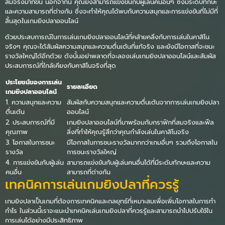
สมจริงมากขึ้น นอกจากนี้ คุณยังสามารถแข่งขันกับผู้เล่นคนอื่นๆ ซึ่งมีระดับทักษะ
และความสามารถที่ต่างกัน ซึ่งจะทำให้คุณได้พบกับความสนุกและการแข่งขันที่ไม่มีที่
สิ้นสุดในเกมยิงปลาออนไลน์
ด้วยประสบการณ์ในการเล่นเกมยิงปลาออนไลน์ที่คล้ายคลึงกับการเล่นในคาสิโน
จริงๆ คุณจะได้สัมผัสความสนุกและความตื่นเต้นที่แท้จริง และยังมีโอกาสที่จะชนะ
รางวัลใหญ่ได้อีกด้วย ดังนั้นอย่าพลาดที่จะลองเล่นเกมยิงปลาออนไลน์และสัมผัส
ประสบการณ์ที่ใกล้เคียงกับคาสิโนจริงที่สุด
ประโยชน์ของการเล่น
รายละเอียด
เกมยิงปลาออนไลน์
1. ความสนุกและความ
สัมผัสกับความสนุกและความตื่นเต้นจากการเล่นเกมยิงปลา
ตื่นเต้น
ออนไลน์
2. ประสบการณ์ที่มี
เกมยิงปลาออนไลน์ที่มาพร้อมกับกราฟิกที่สมจริงและฟีล
คุณภาพ
ลิ่งที่ทำให้คุณรู้สึกว่าคุณกำลังเล่นในคาสิโนจริง
3. โอกาสในการชนะ
มีโอกาสในการชนะรางวัลมากกว่าเกมอื่นๆ รวมถึงโอกาสใน
รางวัล
การชนะรางวัลใหญ่
4. การแข่งขันกับผู้เล่น
สามารถแข่งขันกับผู้เล่นคนอื่นได้ที่มีระดับทักษะและความ
คนอื่น
สามารถที่ต่างกัน
เทคนิคการเล่นเกมยิงปลาที่ควรรู้
เกมยิงปลาเป็นเกมที่ต้องการเทคนิคและกลยุทธ์ที่เหมาะสมเพื่อเพิ่มโอกาสในการทำ
กำไร ในส่วนนี้เราจะแนะนำเทคนิคเล่นเกมยิงปลาที่ควรรู้และสามารถนำไปปรับใช้ใน
การเล่นได้อย่างมีประสิทธิภาพ