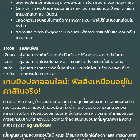
เลือกยิงปลาที่มีค่าเดิมพันสูง เพื่อเพิ่มโอกาสในการชนะรางวัลที่มีมูลค่าสูง
ใช้เทคนิคการยิงปลาอย่างมีประสิทธิภาพ เช่น การเลือกจุดเป้าหมาย เลือก
สายยิงที่เหมาะสม เป็นต้น
แสดงความรอบคอบในการจัดการทางการเงิน เพื่อไม่ให้เสียเงินทุนโดยไม่
จำเป็น
ติดตามและวิเคราะห์พฤติกรรมของปลา เพื่อคาดเดาแนวโน้มและกลยุทธ์ใน
การยิงปลา
รางวัล
รายละเอียด
เงินสด
ผู้เล่นสามารถทำเงินทองคำเป็นเงินสดได้จากการชนะรางวัลในเกม
โบนัส
ผู้เล่นสามารถได้รับโบนัสเพิ่มจากเกมหรือโปรโมชั่นที่เว็บไซต์เสนอ
สินค้า
ผู้เล่นสามารถชิงรางวัลที่น่าสนใจเช่น สมาร์ทโฟน หรือของสะสมอื่นๆ
รางวัล
จากการเล่นเกมยิงปลา
เกมยิงปลาออนไลน์: ฟีลลิ่งเหมือนอยู่ใน
คาสิโนจริง!
ถ้าคุณต้องการรับรู้ถึงความตื่นเต้นและความสนุกที่แท้จริงจากการเล่นเกมยิงปลา
คุณควรลองเล่นเกมยิงปลาออนไลน์ ที่จะนำคุณเข้าสู่ประสบการณ์ที่ถ่ายทอด
สถานการณ์ในคาสิโนจริงแบบเหมือนเกิดขึ้นในความจริง ด้วยกราฟิกที่สมจริงและ
การออกแบบเกมที่ให้ความมั่นใจว่าคุณกำลังเล่นเกมยิงปลาที่มีคุณภาพและความ
สมจริงสูงสุด
sg เกมยิงปลา
เมื่อคุณเล่นเกมยิงปลาออนไลน์ คุณจะได้สัมผัสกับโลกใต้ท้องทะเลและการตกปลาที่