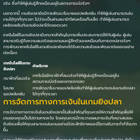
จริง ซึ่งทำให้ผู้เล่นรู้สึกเหมือนอยู่ในสถานการณ์จริงๆ
นอกจากนี้ เกมยิงปลายังมีการพัฒนาโมบายแอปพลิเคชัน ทำให้ผู้เล่นสามารถเล่น
เกมได้ทุกที่ทุกเวลา ไม่ว่าจะเป็นผ่านสมาร์ทโฟนหรือแท็บเล็ต ทำให้ผู้เล่นสามารถ
เพลิดเพลินกับเกมยิงปลาได้ตลอดเวลา
เทคโนโลยีในเกมยิงปลามีบทบาทสำคัญในการเพิ่มประสบการณ์ให้กับผู้เล่น ผู้เล่น
สามารถรับรู้ถึงความสมจริงของเกมและรู้สึกตัวเองเหมือนกับการตกปลาจริงๆ
การพัฒนาเทคโนโลยีในเกมยิงปลายังคงได้รับความสนใจและพัฒนาต่อยอดอย่าง
ต่อเนื่อง
เทคโนโลยีในเกม
คำอธิบาย
ยิงปลา
เทคโนโลยีกราฟิกที่สมจริงทำให้ผู้เล่นรู้สึกเหมือนอยู่ใน
กราฟิกที่สมจริง
สถานการณ์จริงของการตกปลา
โมบาย
การพัฒนาโมบายแอปพลิเคชันทำให้ผู้เล่นสามารถเล่นเกมยิงปลา
แอปพลิเคชัน
ได้ทุกที่ทุกเวลา
การจัดการทางการเงินในเกมยิงปลา
การจัดการทางการเงินในเกมยิงปลาเป็นสิ่งสำคัญที่คุณควรให้ความสำคัญเพื่อให้
เกมของคุณเป็นไปตามคาดหวัง โดยคุณควรมีการวางแผนการเงินที่เหมาะสมและ
ซับซ้อนเพื่อให้คุณสามารถเล่นเกมอย่างมีประสิทธิภาพและมีโอกาสในการทำกำไรมาก
ขึ้น
เราแนะนำให้คุณสร้างงบประมาณที่เหมาะสมก่อนที่คุณจะเริ่มเล่นเกมยิงปลา คำนึง