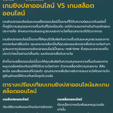
เกมยิงปลาออนไลน์ VS เกมสล็อต
ออนไลน์
เกมยิงปลาออนไลน์และเกมสล็อตออนไลน์เป็นเกมที่ได้รับความนิยมมากในสมัยนี้
ทั้งคู่มีความสนุกและความตื่นเต้นที่ไม่เหมือนกัน แต่มีความแตกต่างในด้านหลักสอง
ประการคือ ลักษณะการเล่นและรูปแบบของรางวัลที่คุณสามารถได้รับจากเกม
เกมยิงปลาออนไลน์เป็นเกมที่ให้คุณได้สัมผัสกับความตื่นเต้นและสนุกสนานของการ
ตกปลาในคาสิโนจริง คุณสามารถเลือกปืนที่คุณชอบและยิงปลาเพื่อรับรางวัลต่างๆ
รูปแบบการเล่นของเกมยิงปลาออนไลน์เป็นแบบ real-time ซึ่งคุณจะสามารถเห็น
ปลาว่าว่ายน้ำอย่างน่าตื่นเต้น และยิงปลาเพื่อรับรางวัล
อีกทั้งเกมสล็อตออนไลน์นั้นจะให้คุณสัมผัสกับความสนุกและความตื่นเต้นของการ
หมุนวงล้อพร้อมกับรอให้ได้รับรางวัลต่างๆ ตัวเกมสล็อตมีความสวยงาม สีสัน
สดใส และเสียงเพลงที่น่าสนใจ คุณสามารถเพิ่มโอกาสในการชนะรางวัลโดยการจับ
คู่สัญลักษณ์ให้ตรงกันหนึ่งชุดในวงล้อ
ตารางเปรียบเทียบเกมยิงปลาออนไลน์และเกม
สล็อตออนไลน์
เกมยิงปลาออนไลน์
เกมสล็อตออนไลน์
ต้องเลือกวางเดิมพันและหมุนวงล้อ
ต้องใช้ความคิดและทักษะในการยิงปลา
เท่านั้น