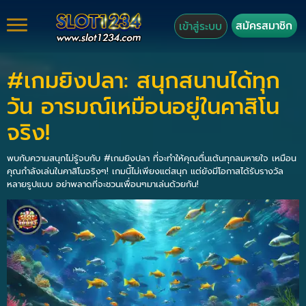
สมัครสมาชิก
เข้าสู่ระบบ
#เกมยิงปลา: สนุกสนานได้ทุก
วัน อารมณ์เหมือนอยู่ในคาสิโน
จริง!
พบกับความสนุกไม่รู้จบกับ #เกมยิงปลา ที่จะทำให้คุณตื่นเต้นทุกลมหายใจ เหมือน
คุณกำลังเล่นในคาสิโนจริงๆ! เกมนี้ไม่เพียงแต่สนุก แต่ยังมีโอกาสได้รับรางวัล
หลายรูปแบบ อย่าพลาดที่จะชวนเพื่อนๆมาเล่นด้วยกัน!