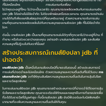
เล่นกับเพื่อน สนุกไปกับความสนุก
สร้างความสนุกและความทgetilsแตกต่าง กับ
ที่ไม่เหมือนใคร
การเล่นเกมกับเพื่อน
ไม่ว่าคุณจะอยู่ที่ไหน ไม่ว่าจะเป็นเวลาใด คุณสามารถเพลิดเพลินกับการเล่นเกมยิง
ปลา jdb ได้อย่างไม่มีข้อจำกัด ไม่ต้องพักผ่อนหรือรอเวลานาน คุณสามารถเข้าเล่น
เกมได้ทันทีเพียงแค่สัมผัสอุปกรณ์ที่คุณหยิบมาอยู่ ด้วยความสามารถในการเล่น
เกมที่คุณสามารถเพลิดเพลินไปกับความสนุกของเกมยิงปลา jdb ที่ไม่มีข้อจำกัด
ใดๆ
ดังนั้น เกมยิงปลา jdb เป็นเกมที่คุณสามารถเล่นได้ทุกที่ทุกเวลาไม่ว่าจะอยู่ที่บ้าน ที่
ทำงาน หรือในช่วงเวลาว่างของคุณ อย่ารอช้า มาเล่นเกมยิงปลา jdb และสัมผัส
ความสนุกที่ไม่รู้จบไปกับเราที่นี่เลย!
สร้างประสบการณ์เกมส์ยิงปลา jdb ที่
น่าจดจำ
เกมส์ยิงปลา jdb
เป็นหนึ่งในเกมส์ออนไลน์ที่มาแรงในตอนนี้ สร้างประสบการณ์
การเล่นที่น่าจดจำและไม่เหมือนใคร ด้วยความสนุกและความตื่นเต้นที่ไม่มีวันจบ
การ
เล่นเกมยิงปลา jdb
จะทำให้คุณสัมผัสความสนุกและความตื่นเต้นในการลุ้นรับโชค
และรางวัลสุดพิเศษ
ในการเล่นเกมส์ยิงปลา jdb คุณสามารถสร้างประสบการณ์ที่น่าจดจำได้โดยการลุ้น
รับโชคและรางวัลสุดพิเศษ คุณอาจจะต้องใช้ทักษะและกลยุทธ์ในการทำลายปลาเพื่อ
ที่จะได้รับรางวัลที่มีมูลค่าสูง ทั้งนี้เกมยิงปลา jdb ยังมีฟีเจอร์และโบนัสพิเศษอีก
มากมายที่จะเพิ่มความสนุกและความตื่นเต้นให้กับคุณ