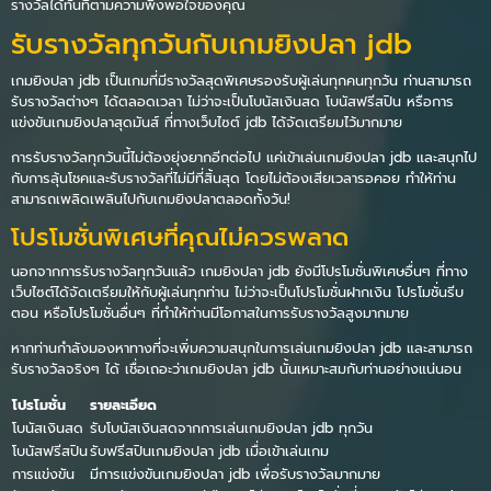
รางวัลได้ทันทีตามความพึงพอใจของคุณ
รับรางวัลทุกวันกับเกมยิงปลา jdb
เกมยิงปลา jdb เป็นเกมที่มีรางวัลสุดพิเศษรองรับผู้เล่นทุกคนทุกวัน ท่านสามารถ
รับรางวัลต่างๆ ได้ตลอดเวลา ไม่ว่าจะเป็นโบนัสเงินสด โบนัสฟรีสปิน หรือการ
แข่งขันเกมยิงปลาสุดมันส์ ที่ทางเว็บไซต์ jdb ได้จัดเตรียมไว้มากมาย
การรับรางวัลทุกวันนี้ไม่ต้องยุ่งยากอีกต่อไป แค่เข้าเล่นเกมยิงปลา jdb และสนุกไป
กับการลุ้นโชคและรับรางวัลที่ไม่มีที่สิ้นสุด โดยไม่ต้องเสียเวลารอคอย ทำให้ท่าน
สามารถเพลิดเพลินไปกับเกมยิงปลาตลอดทั้งวัน!
โปรโมชั่นพิเศษที่คุณไม่ควรพลาด
นอกจากการรับรางวัลทุกวันแล้ว เกมยิงปลา jdb ยังมีโปรโมชั่นพิเศษอื่นๆ ที่ทาง
เว็บไซต์ได้จัดเตรียมให้กับผู้เล่นทุกท่าน ไม่ว่าจะเป็นโปรโมชั่นฝากเงิน โปรโมชั่นรีบ
ตอน หรือโปรโมชั่นอื่นๆ ที่ทำให้ท่านมีโอกาสในการรับรางวัลสูงมากมาย
หากท่านกำลังมองหาทางที่จะเพิ่มความสนุกในการเล่นเกมยิงปลา jdb และสามารถ
รับรางวัลจริงๆ ได้ เชื่อเถอะว่าเกมยิงปลา jdb นั้นเหมาะสมกับท่านอย่างแน่นอน
โปรโมชั่น
รายละเอียด
โบนัสเงินสด
รับโบนัสเงินสดจากการเล่นเกมยิงปลา jdb ทุกวัน
โบนัสฟรีสปิน
รับฟรีสปินเกมยิงปลา jdb เมื่อเข้าเล่นเกม
การแข่งขัน
มีการแข่งขันเกมยิงปลา jdb เพื่อรับรางวัลมากมาย