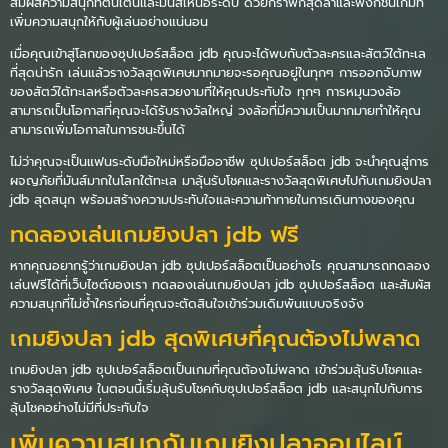
สัมผัสความสนุกที่ตื่นเต้นและมันส์เหนือระดับ ด้วยกราฟิกสุดล้ำและฟังก์ชั่นเกมที่
เพิ่มความสนุกให้กับผู้เล่นอย่างแน่นอน
เมื่อคุณเข้าสู่โลกของซุปเปอร์สล็อต jdb คุณจะได้พบกับตัวละครและสัตว์ใต้ทะเล
ที่สุดน่ารัก เล่นแล้วรางวัลสุดพิเศษมากมายจะรอคุณอยู่ในทุกๆ การออกจับภาพ
ของสัตว์ใต้ทะเลหรือตัวละครสวยงามที่ให้คุณประทับใจ ทุกๆ การหมุนวงล้อ
สามารถเป็นโอกาสที่คุณจะได้รับรางวัลใหญ่ วงล้อที่มีความเป็นมากมายทำให้คุณ
สามารถเพิ่มโอกาสในการชนะขึ้นได้
ไม่ว่าคุณจะเป็นแฟนระดับมือใหม่หรือมืออาชีพ ซุปเปอร์สล็อต jdb จะนำคุณสู่การ
ผจญภัยที่มันส์มากในโลกใต้ทะเล มาลุ้นรับโชคและรางวัลสุดพิเศษไปกับเกมยิงปลา
jdb สุดสนุก พร้อมสร้างความประทับใจและความท้าทายในการเดินทางของคุณ
ทดลองเล่นเกมยิงปลา jdb ฟรี
หากคุณอยากรู้ว่าเกมยิงปลา jdb ซุปเปอร์สล็อตเป็นอย่างไร คุณสามารถทดลอง
เล่นฟรีได้ที่เว็บไซต์ของเรา ทดลองเล่นเกมยิงปลา jdb ซุปเปอร์สล็อต และสัมผัส
ความสนุกที่ไม่ซ้ำใครก่อนที่คุณจะตัดสินใจเข้าร่วมเดิมพันแบบจริงจัง
เกมยิงปลา jdb สุดพิเศษที่คุณต้องไม่พลาด
เกมยิงปลา jdb ซุปเปอร์สล็อตเป็นเกมที่คุณต้องไม่พลาด เข้าร่วมลุ้นรับโชคและ
รางวัลสุดพิเศษ ในตอนนี้เริ่มลุ้นรับโชคกับซุปเปอร์สล็อต jdb และสนุกไปกับการ
ลุ้นโชคอย่างไม่มีที่ประทับใจ
เพิ่มความสนุกกับเกมยิงปลาออนไลน์