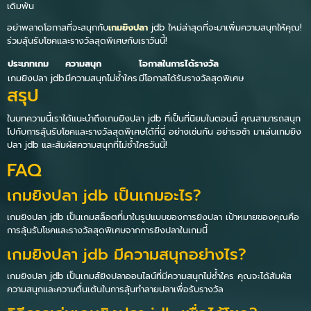
เดิมพัน
อย่าพลาดโอกาสที่จะสนุกกับ
เกมยิงปลา
jdb ใหม่ล่าสุดที่จะมาเพิ่มความสนุกให้คุณ!
ร่วมลุ้นรับโชคและรางวัลสุดพิเศษกับเราวันนี้!
ประเภทเกม
ความสนุก
โอกาสในการได้รางวัล
เกมยิงปลา jdb
มีความสนุกไม่ซ้ำใคร
มีโอกาสได้รับรางวัลสุดพิเศษ
สรุป
ในบทความนี้เราได้แนะนำถึงเกมยิงปลา jdb ที่เป็นที่นิยมในตอนนี้ คุณสามารถสนุก
ไปกับการลุ้นรับโชคและรางวัลสุดพิเศษได้ที่นี่ อย่างเช่นกัน อย่ารอช้า มาเล่นเกมยิง
ปลา jdb และสัมผัสความสนุกที่ไม่ซ้ำใครวันนี้!
FAQ
เกมยิงปลา jdb เป็นเกมอะไร?
เกมยิงปลา jdb เป็นเกมสล็อตที่มาในรูปแบบของการยิงปลา เป้าหมายของคุณคือ
การลุ้นรับโชคและรางวัลสุดพิเศษจากการยิงปลาในเกมนี้
เกมยิงปลา jdb มีความสนุกอย่างไร?
เกมยิงปลา jdb เป็นเกมส์ยิงปลาออนไลน์ที่มีความสนุกไม่ซ้ำใคร คุณจะได้สัมผัส
ความสนุกและความตื่นเต้นในการลุ้นทำลายปลาเพื่อรับรางวัล