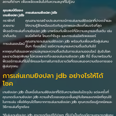
สถานที่ต่างๆ เพื่อเพลิดเพลินไปกับความสนุกที่ไม่รู้จบ
คุณสมบัติของ
การเล่นเกมยิงปลา jdb
เกมยิงปลา jdb
กราฟิกที่
คุณสามารถสร้างประสบการณ์การเล่นเกมส์ยิงปลาที่น่าจดจำและ
สวยงาม
ให้ความรู้สึกเหมือนจริงกับรูปภาพและเสียงที่สมจริงที่สุด
ฟีเจอร์การเล่นที่
เกมยิงปลา jdb มาพร้อมกับฟีเจอร์ที่มีความสนุกและตื่นเต้น เช่น
น่าตื่นเต้น
แบนัสโฟกัส โหมดกำไรสูง และการเล่นมัลติเพลเยอร์
คุณสามารถเล่นเกมส์ยิงปลา jdb พร้อมกับเพื่อนหรือผู้เล่นคน
การเล่นออนไลน์
อื่นๆ ที่ออนไลน์ แชร์ความสนุกและความตื่นเต้นกันได้
หากคุณกำลังมองหาความสนุกและความตื่นเต้นในการเล่นเกมออนไลน์ ลุ้นรับโชค
และรางวัลสุดพิเศษ ไม่ควรพลาดที่จะลองเล่นเกมยิงปลา jdb ที่นี่ ซึ่งมาพร้อมกับ
ฟีเจอร์การเล่นที่ไม่ซ้ำใครและโอกาสในการรับรางวัลที่ตอบสนองความต้องการของ
ผู้เล่นทุกคน
การเล่นเกมยิงปลา jdb อย่างไรให้ได้
โชค
เกมยิงปลา jdb เป็นหนึ่งในเกมส์ยิงปลาที่ได้รับความนิยมในปัจจุบัน แต่ละครั้งที่
คุณกดเริ่มเกมยิงปลา jdb ความสำเร็จของคุณจะขึ้นอยู่กับโชคและเทคนิคที่คุณใช้
ในการเล่น เพื่อให้คุณได้โชคจากการเล่นเกมยิงปลา jdb คุณควรเรียนรู้เทคนิคและ
วิธีการเล่นที่ถูกต้อง
วิธีเล่นเกมยิงปลา jdb สามารถเรียนรู้ได้ง่ายๆ ที่ไม่จำเป็นต้องมีความสามารถพิเศษ