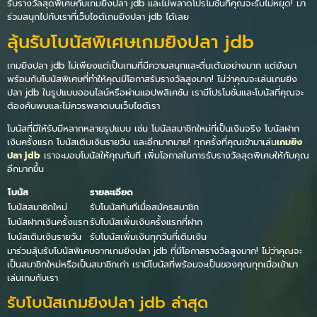
รับรางวัลสุดพิเศษกับเกมยิงปลา jdb และไม่พลาดโปรโมชั่นที่คุณจะรับไม่หยุด! มา
ร่วมสนุกไปกับเราที่เว็บไซต์เกมยิงปลา jdb ได้เลย
ลุ้นรับโบนัสพิเศษเกมยิงปลา jdb
เกมยิงปลา jdb ไม่เพียงแต่เป็นเกมที่มีความสนุกและตื่นเต้นอย่างมาก แต่ยังมา
พร้อมกับโบนัสพิเศษที่ทำให้คุณมีโอกาสรับรางวัลสูงมาก! ไม่ว่าคุณจะเล่นเกมยิง
ปลา jdb ในรูปแบบออนไลน์หรือผ่านแอปพลิเคชัน เรามีโปรโมชั่นและโบนัสที่คุณจะ
ต้องค้นพบและไม่ควรพลาดบนเว็บไซต์เรา
โบนัสที่มีให้รับมีหลากหลายรูปแบบ เช่น โบนัสสมาชิกใหม่ที่เป็นเงินจริง โบนัสฝาก
เงินครั้งแรก โบนัสเติมเงินรายวัน และอีกมากมาย! ทุกครั้งที่คุณเข้ามาเล่น
เกมยิง
ปลา jdb
เราจะมอบโบนัสให้คุณทันที เพิ่มโอกาสในการรับรางวัลสุดพิเศษให้กับคุณ
อีกมากขึ้น
โบนัส
รายละเอียด
โบนัสสมาชิกใหม่
รับโบนัสทันทีเมื่อสมัครสมาชิก
โบนัสฝากเงินครั้งแรก
รับโบนัสเพิ่มเงินครั้งแรกที่ฝาก
โบนัสเติมเงินรายวัน
รับโบนัสเพิ่มเงินทุกวันที่เติมเงิน
มาร่วมลุ้นรับโบนัสพิเศษจากเกมยิงปลา jdb ที่มีโอกาสรางวัลสูงมาก! ไม่ว่าคุณจะ
เป็นสมาชิกใหม่หรือเป็นสมาชิกเก่า เรามีโบนัสที่พร้อมจะเป็นของคุณทุกเมื่อเข้ามา
เล่นเกมกับเรา
รับโบนัสเกมยิงปลา jdb ล่าสุด