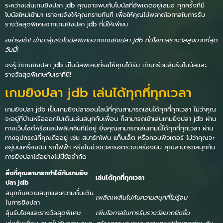
ระหว่างเล่นเกมยิงปลา jdb คุณอาจพบกับโบนัสที่อัพเดตอยู่เสมอ ทุกครั้งที่มี
โบนัสใหม่เข้ามา เราจะแจ้งให้คุณทราบทันที เพื่อให้คุณไม่พลาดโอกาสในการรับ
รางวัลสุดพิเศษจากเกมยิงปลา jdb ที่มีให้เพียบ
อย่ารอช้า! เข้ามาลุ้นรับโบนัสพิเศษจากเกมยิงปลา jdb ที่มีโอกาสรางวัลสูงมากที่สุด
วันนี้!
จงรู้ว่าเกมยิงปลา jdb มีโบนัสพิเศษที่รอให้คุณได้รับ เข้ามาร่วมลุ้นรับโบนัสและ
รางวัลสุดพิเศษกับเราที่นี่!
เกมยิงปลา jdb เล่นได้ทุกที่ทุกเวลา
เกมยิงปลา jdb เป็นเกมยิงปลาออนไลน์ที่คุณสามารถเล่นได้ทุกที่ทุกเวลา ไม่ว่าคุณ
จะอยู่ที่บ้านหรือออกไปเดินเล่นสนุกกับเพื่อน ก็สามารถเข้าเล่นเกมยิงปลา jdb ผ่าน
ทางเว็บไซต์หรือแอปพลิเคชันที่มีอยู่ ยิ่งคุณสามารถเล่นเกมนี้ได้ทุกที่ทุกเวลา ผ่าน
ทางอุปกรณ์ที่คุณถืออยู่ เช่น สมาร์ทโฟน แท็บเล็ต หรือคอมพิวเตอร์ ไม่ว่าคุณจะ
อยู่บนเครื่องบิน รถไฟฟ้า หรือในช่วงเวลารอตรวจเครื่องบิน คุณสามารถสนุกกับ
การยิงปลาได้อย่างไม่มีข้อจำกัด
สิ่งที่คุณสามารถทำได้กับเกมยิง
เล่นได้ทุกที่ทุกเวลา
ปลา jdb
สนุกกับความสนุกและความตื่นเต้น
เพลิดเพลินไปกับความสนุกที่ไม่รู้จบ
ในการยิงปลา
ลุ้นรับโชคและรางวัลสุดพิเศษ
เพิ่มโอกาสในการรับรางวัลมากยิ่งขึ้น