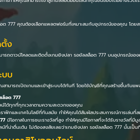
ารทำให้คุณสามารถเข้าสู่เกมสล็อตออนไลน์ที่คุณชื่นชอบได้อย่างรวดเร็ว 
ล็อต 777 คุณต้องเลือกแพลตฟอร์มที่เหมาะสมกับอุปกรณ์ของคุณ โดยสาม
ตั้ง
มารถดาวน์โหลดและติดตั้งเกมยิงปลา รอยัลสล็อต 777 บนอุปกรณ์ของคุณ
ระบบ
ุณสามารถเปิดเกมและเข้าสู่ระบบได้ทันที โดยใช้บัญชีที่คุณสร้างขึ้นกับแ
สล็อต 777
น์ได้ทุกที่ทุกเวลาตามความสะดวกของคุณ
าฟิกและเทคโนโลยีที่ทันสมัย ทำให้คุณได้สัมผัสประสบการณ์การเล่นที่ส
777
มีโอกาสในการชนะรางวัลที่สูง ทำให้คุณมีโอกาสที่จะได้รับรางวัลที่มีมูล
น์ที่น่าตื่นเต้น ไม่ต้องสงสัยเลยว่าเกมยิงปลา รอยัลสล็อต 777 นั้นเป็น