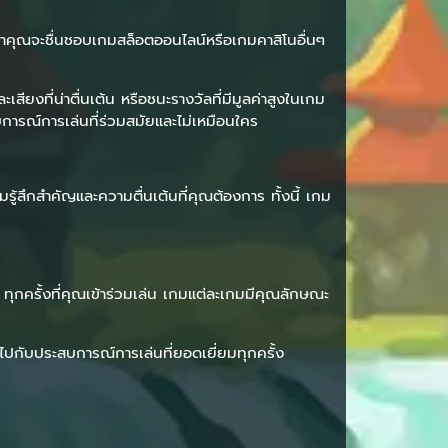
ว่าคุณจะชื่นชอบเกมสล็อตออนไลน์หรือเกมคาสิโนอื่นๆ
งที่น่าตื่นเต้น หรือชนะรางวัลที่มีมูลค่าสูงในเกม
บการณ์การเล่นที่ร่วมสมัยและไม่เหมือนใคร
รู้สึกสำคัญและความตื่นเต้นที่คุณต้องการ ทั้งนี้ เกม
 ทุกครั้งที่คุณเข้าร่วมเล่น เกมแต่ละเกมมีคุณลักษณะ
ไปกับประสบการณ์การเล่นที่ยอดเยี่ยมทุกครั้ง