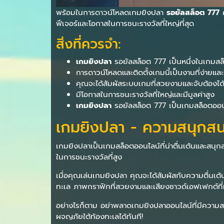
พร้อมในการดาวน์โหลดเกมยิงปลา
รอยัลสล็อต 777
ค
ฟีเจอร์และโอกาสในการชนะรางวัลที่ใหญ่ที่สุด
สิ่งที่ควรจำ:
เกมยิงปลา
รอยัลสล็อต 777 เป็นหนึ่งในเกมสล็อ
การดาวน์โหลดและติดตั้งเกมนี้เป็นงานที่ง่ายแล
คุณจะได้สัมผัสระบบเกมที่สวยงามและจับต้องได้อ
มีโอกาสในการชนะรางวัลที่ใหญ่และมีมูลค่าสูง
เกมยิงปลา
รอยัลสล็อต 777 เป็นเกมสล็อตออน
เกมยิงปลา - ความสนุกสนานที
เกมยิงปลาเป็นเกมสล็อตออนไลน์ที่น่าตื่นเต้นและสนุก
ในการชนะรางวัลที่สูง
เมื่อคุณเล่นเกมยิงปลา คุณจะได้สัมผัสกับความตื่นเต้น
ทะเล ภาพกราฟิกที่สวยงามและเสียงซาวด์เอฟเฟกต์ที่
อย่างไรก็ตาม อย่าพลาดเกมยิงปลาออนไลน์ที่มีควา
ผจญภัยใต้ท้องทะเลได้ทันที!