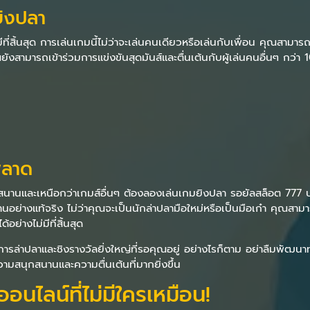
มยิงปลา
ี่สิ้นสุด การเล่นเกมนี้ไม่ว่าจะเล่นคนเดียวหรือเล่นกับเพื่อน คุณสาม
ังสามารถเข้าร่วมการแข่งขันสุดมันส์และตื่นเต้นกับผู้เล่นคนอื่นๆ กว่า
พลาด
สนานและเหนือกว่าเกมส์อื่นๆ ต้องลองเล่นเกมยิงปลา รอยัลสล็อต 777 
นานอย่างแท้จริง ไม่ว่าคุณจะเป็นนักล่าปลามือใหม่หรือเป็นมือเก๋า คุณสา
ย่างไม่มีที่สิ้นสุด
รล่าปลาและชิงรางวัลยิ่งใหญ่ที่รอคุณอยู่ อย่างไรก็ตาม อย่าลืมพัฒนาทั
ามสนุกสนานและความตื่นเต้นที่มากยิ่งขึ้น
นไลน์ที่ไม่มีใครเหมือน!