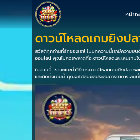
หน้าห
ดาวน์โหลดเกมยิงปลา
สวัสดีทุกท่านที่รักของเรา! ในบทความนี้เรามีความยิ
ออนไลน์ คุณไม่ควรพลาดที่จะดาวน์โหลดและเล่นเกมใน
ในส่วนนี้ เราจะแนะนำวิธีการดาวน์โหลดเกมยิงปลา
รอ
และติดตั้งเกมนี้ คุณจะได้สัมผัสประสบการณ์การเล่น