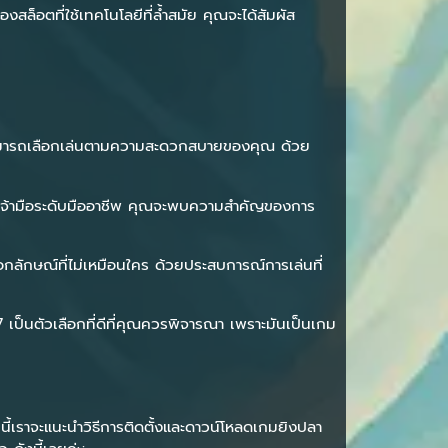
องสล็อตที่ใช้เทคโนโลยีที่ล้ำสมัย คุณจะได้สัมผัส
ุณสามารถเลือกเล่นตามความสะดวกสบายของคุณ ด้วย
รือเจ้ามือระดับมืออาชีพ คุณจะพบความสำคัญของการ
เอกลักษณ์ที่ไม่เหมือนใคร ด้วยประสบการณ์การเล่นที่
77 เป็นตัวเลือกที่ดีที่คุณควรพิจารณา เพราะมันเป็นเกม
นนี้เราจะแนะนำวิธีการติดตั้งและดาวน์โหลดเกมยิงปลา