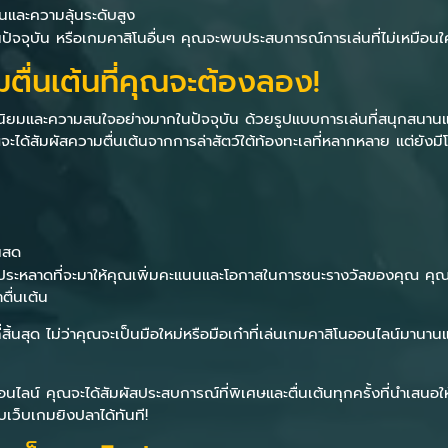
้นและความลุ้นระดับสูง
ในปัจจุบัน หรือเกมคาสิโนอื่นๆ คุณจะพบประสบการณ์การเล่นที่ไม่เหมือน
ื่นเต้นที่คุณจะต้องลอง!
ามนิยมและความสนใจอย่างมากในปัจจุบัน ด้วยรูปแบบการเล่นที่สนุกสนา
จะได้สัมผัสความตื่นเต้นจากการล่าสัตว์ใต้ท้องทะเลที่หลากหลาย แต่ยังมี
นสด
ัตว์ประหลาดที่จะมาให้คุณเพิ่มคะแนนและโอกาสในการชนะรางวัลของคุณ คุณ
ื่นเต้น
ที่สิ้นสุด ไม่ว่าคุณจะเป็นมือใหม่หรือมือเก๋าที่เล่นเกมคาสิโนออนไลน์มา
ออนไลน์ คุณจะได้สัมผัสประสบการณ์ที่พิเศษและตื่นเต้นทุกครั้งที่นำเสนอให
ับเว็บเกมยิงปลาได้ทันที!