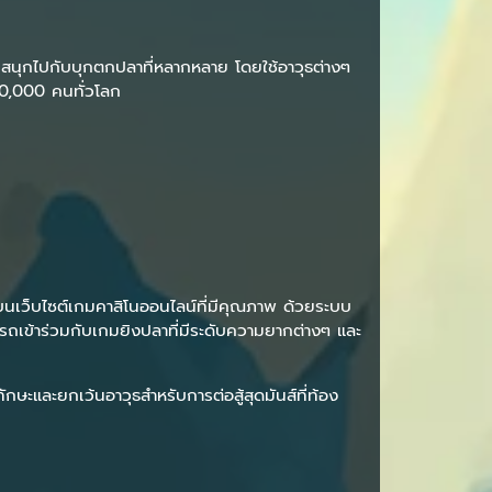
ารถสนุกไปกับบุกตกปลาที่หลากหลาย โดยใช้อาวุธต่างๆ
 10,000 คนทั่วโลก
บนเว็บไซต์เกมคาสิโนออนไลน์ที่มีคุณภาพ ด้วยระบบ
มารถเข้าร่วมกับเกมยิงปลาที่มีระดับความยากต่างๆ และ
กษะและยกเว้นอาวุธสำหรับการต่อสู้สุดมันส์ที่ท้อง