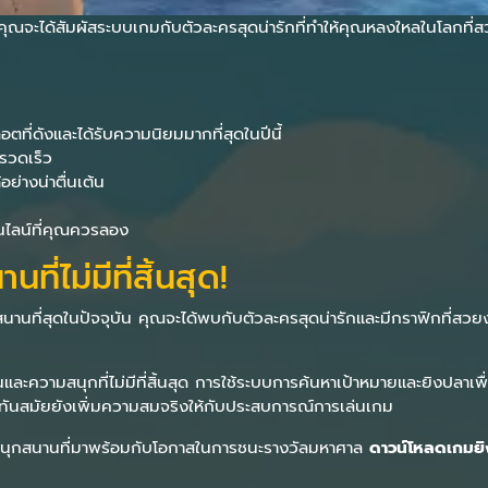
ุณจะได้สัมผัสระบบเกมกับตัวละครสุดน่ารักที่ทำให้คุณหลงใหลในโลกท
ตที่ดังและได้รับความนิยมมากที่สุดในปีนี้
ะรวดเร็ว
ย่างน่าตื่นเต้น
ไลน์ที่คุณควรลอง
่ไม่มีที่สิ้นสุด!
สนานที่สุดในปัจจุบัน คุณจะได้พบกับตัวละครสุดน่ารักและมีกราฟิกที่สว
และความสนุกที่ไม่มีที่สิ้นสุด การใช้ระบบการค้นหาเป้าหมายและยิงปลาเพื่
ทันสมัยยังเพิ่มความสมจริงให้กับประสบการณ์การเล่นเกม
มสนุกสนานที่มาพร้อมกับโอกาสในการชนะรางวัลมหาศาล
ดาวน์โหลดเกมย