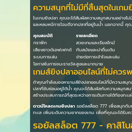
ความสนุกที่ไม่มีที่สิ้นสุดในเก
ในเกมยิงปลา คุณจะได้สัมผัสความสนุกสนานอย่างไม่มีท
และหลบหนีการโจมตีจากปลาที่อยู่ในน้ำ นอกจากนี้ คุณย
คุณสมบัติ
รายละเอียด
กราฟิก
สวยงามและเรียลไทม์
เสียงซาวด์เอฟเฟกต์
ทันสมัยและน่าตื่นเต้น
ระบบการเล่น
ง่ายต่อการเข้าใจและเล่น
โอกาสในการชนะรางวัล
สูงและมากมาย
เกมส์ยิงปลาออนไลน์ที่ไม่ควร
ถ้าคุณกำลังมองหาเกมส์ยิงปลาออนไลน์ที่มีความสนุก
ปลาที่ซับซ่อนอยู่ใต้น้ำ คุณจะได้สัมผัสกับความสนุกส
สร้างประสบการณ์ที่สุดระหว่างการเดินทางใต้ท้องทะเลได้อ
ดาวน์โหลดเกมยิงปลา
รอยัลสล็อต 777 เพื่อสนุกกับกา
ทะเล เพิ่มระดับความยากของเกม เพื่อที่คุณจะได้รับคว
รอยัลสล็อต 777 - คาสิโนออ