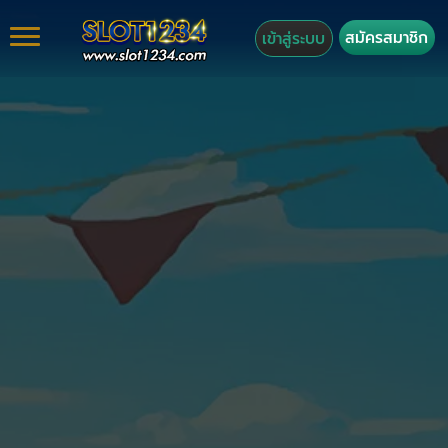
สมัครสมาชิก
เข้าสู่ระบบ