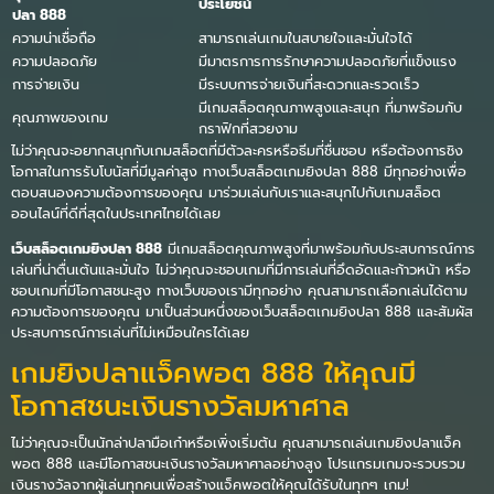
ประโยชน์
ปลา 888
ความน่าเชื่อถือ
สามารถเล่นเกมในสบายใจและมั่นใจได้
ความปลอดภัย
มีมาตรการการรักษาความปลอดภัยที่แข็งแรง
การจ่ายเงิน
มีระบบการจ่ายเงินที่สะดวกและรวดเร็ว
มีเกมสล็อตคุณภาพสูงและสนุก ที่มาพร้อมกับ
คุณภาพของเกม
กราฟิกที่สวยงาม
ไม่ว่าคุณจะอยากสนุกกับเกมสล็อตที่มีตัวละครหรือธีมที่ชื่นชอบ หรือต้องการชิง
โอกาสในการรับโบนัสที่มีมูลค่าสูง ทางเว็บสล็อตเกมยิงปลา 888 มีทุกอย่างเพื่อ
ตอบสนองความต้องการของคุณ มาร่วมเล่นกับเราและสนุกไปกับเกมสล็อต
ออนไลน์ที่ดีที่สุดในประเทศไทยได้เลย
เว็บสล็อตเกมยิงปลา 888
มีเกมสล็อตคุณภาพสูงที่มาพร้อมกับประสบการณ์การ
เล่นที่น่าตื่นเต้นและมั่นใจ ไม่ว่าคุณจะชอบเกมที่มีการเล่นที่อึดอัดและก้าวหน้า หรือ
ชอบเกมที่มีโอกาสชนะสูง ทางเว็บของเรามีทุกอย่าง คุณสามารถเลือกเล่นได้ตาม
ความต้องการของคุณ มาเป็นส่วนหนึ่งของเว็บสล็อตเกมยิงปลา 888 และสัมผัส
ประสบการณ์การเล่นที่ไม่เหมือนใครได้เลย
เกมยิงปลาแจ็คพอต 888 ให้คุณมี
โอกาสชนะเงินรางวัลมหาศาล
ไม่ว่าคุณจะเป็นนักล่าปลามือเก๋าหรือเพิ่งเริ่มต้น คุณสามารถเล่นเกมยิงปลาแจ็ค
พอต 888 และมีโอกาสชนะเงินรางวัลมหาศาลอย่างสูง โปรแกรมเกมจะรวบรวม
เงินรางวัลจากผู้เล่นทุกคนเพื่อสร้างแจ็คพอตให้คุณได้รับในทุกๆ เกม!