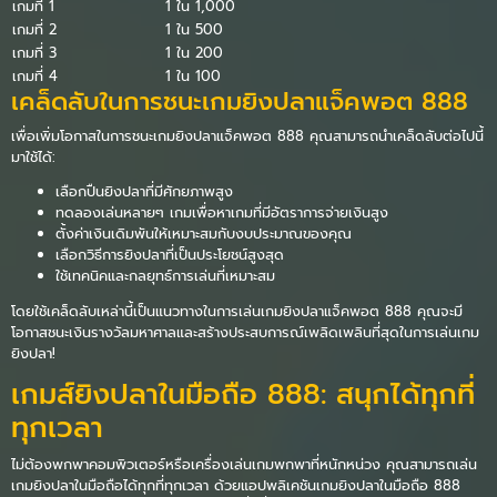
เกมที่ 1
1 ใน 1,000
เกมที่ 2
1 ใน 500
เกมที่ 3
1 ใน 200
เกมที่ 4
1 ใน 100
เคล็ดลับในการชนะเกมยิงปลาแจ็คพอต 888
เพื่อเพิ่มโอกาสในการชนะเกมยิงปลาแจ็คพอต 888 คุณสามารถนำเคล็ดลับต่อไปนี้
มาใช้ได้:
เลือกปืนยิงปลาที่มีศักยภาพสูง
ทดลองเล่นหลายๆ เกมเพื่อหาเกมที่มีอัตราการจ่ายเงินสูง
ตั้งค่าเงินเดิมพันให้เหมาะสมกับงบประมาณของคุณ
เลือกวิธีการยิงปลาที่เป็นประโยชน์สูงสุด
ใช้เทคนิคและกลยุทธ์การเล่นที่เหมาะสม
โดยใช้เคล็ดลับเหล่านี้เป็นแนวทางในการเล่นเกมยิงปลาแจ็คพอต 888 คุณจะมี
โอกาสชนะเงินรางวัลมหาศาลและสร้างประสบการณ์เพลิดเพลินที่สุดในการเล่นเกม
ยิงปลา!
เกมส์ยิงปลาในมือถือ 888: สนุกได้ทุกที่
ทุกเวลา
ไม่ต้องพกพาคอมพิวเตอร์หรือเครื่องเล่นเกมพกพาที่หนักหน่วง คุณสามารถเล่น
เกมยิงปลาในมือถือได้ทุกที่ทุกเวลา ด้วยแอปพลิเคชันเกมยิงปลาในมือถือ 888