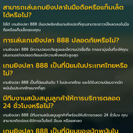
สามารถเล่นเกมยิงปลาในมือถือหรือแท็บเล็ต
ได้หรือไม่?
ใช่ได้ เกมยิงปลา 888 มีแอปพลิเคชันเกมยิงปลาที่คุณสามารถดาวน์โหลดลงในมือ
ถือหรือแท็บเล็ตของคุณ
การเล่นเกมยิงปลา 888 ปลอดภัยหรือไม่?
เกมยิงปลา 888 มีความปลอดภัยสูงและมีความน่าเชื่อถือ ทางเรามุ่งมั่นที่จะให้คุณ
เล่นเกมอย่างปลอดภัยและมีความพึงพอใจสูงสุด
เกมยิงปลา 888 เป็นที่นิยมในประเทศไทยหรือ
ไม่?
เกมยิงปลา 888 เป็นที่นิยมอันดับ 1 ในประเทศไทย และได้รับความนิยมจากนัก
พนันในประเทศไทยมากที่สุด
มีทีมงานสนับสนุนลูกค้าให้การบริการตลอด
24 ชั่วโมงหรือไม่?
เกมยิงปลา 888 มีทีมงานสนับสนุนลูกค้าที่พร้อมให้บริการตลอด 24 ชั่วโมง คุณ
สามารถติดต่อเราได้ทางเว็บไซต์ อีเมล หรือแชทสด
เกมยิงปลา 888 เป็นที่นิยมของนักพนันใน