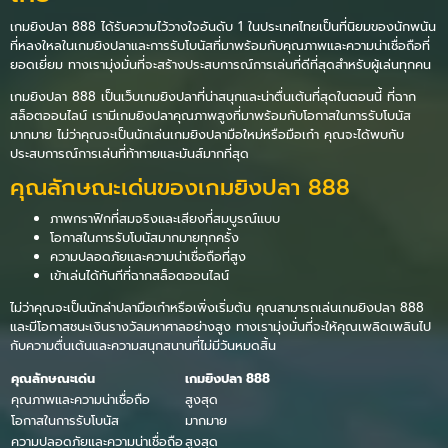
เกมยิงปลา 888 ได้รับความไว้วางใจอันดับ 1 ในประเทศไทยเป็นที่นิยมของนักพนัน
ที่หลงใหลในเกมยิงปลาและการรับโบนัสที่มาพร้อมกับคุณภาพและความน่าเชื่อถือที่
ยอดเยี่ยม ทางเรามุ่งมั่นที่จะสร้างประสบการณ์การเล่นที่ดีที่สุดสำหรับผู้เล่นทุกคน
เกมยิงปลา 888 เป็นเว็บเกมยิงปลาที่น่าสนุกและน่าตื่นเต้นที่สุดในตอนนี้ ที่ฉาก
สล็อตออนไลน์ เรามีเกมยิงปลาคุณภาพสูงที่มาพร้อมกับโอกาสในการรับโบนัส
มากมาย ไม่ว่าคุณจะเป็นนักเล่นเกมยิงปลามือใหม่หรือมือเก๋า คุณจะได้พบกับ
ประสบการณ์การเล่นที่ท้าทายและมันส์มากที่สุด
คุณลักษณะเด่นของเกมยิงปลา 888
ภาพกราฟิกที่สมจริงและเสียงที่สมบูรณ์แบบ
โอกาสในการรับโบนัสมากมายทุกครั้ง
ความปลอดภัยและความน่าเชื่อถือที่สูง
เข้าเล่นได้ทันทีที่ฉากสล็อตออนไลน์
ไม่ว่าคุณจะเป็นนักล่าปลามือเก๋าหรือเพิ่งเริ่มต้น คุณสามารถเล่นเกมยิงปลา 888
และมีโอกาสชนะเงินรางวัลมหาศาลอย่างสูง ทางเรามุ่งมั่นที่จะให้คุณเพลิดเพลินไป
กับความตื่นเต้นและความสนุกสนานที่ไม่มีวันหมดสิ้น
คุณลักษณะเด่น
เกมยิงปลา 888
คุณภาพและความน่าเชื่อถือ
สูงสุด
โอกาสในการรับโบนัส
มากมาย
ความปลอดภัยและความน่าเชื่อถือ
สูงสุด