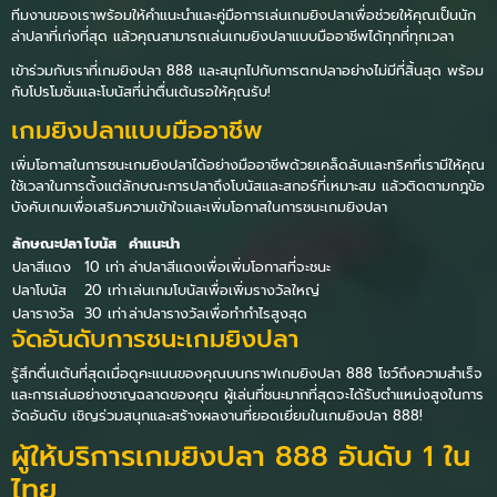
ทีมงานของเราพร้อมให้คำแนะนำและคู่มือการเล่นเกมยิงปลาเพื่อช่วยให้คุณเป็นนัก
ล่าปลาที่เก่งที่สุด แล้วคุณสามารถเล่นเกมยิงปลาแบบมืออาชีพได้ทุกที่ทุกเวลา
เข้าร่วมกับเราที่เกมยิงปลา 888 และสนุกไปกับการตกปลาอย่างไม่มีที่สิ้นสุด พร้อม
กับโปรโมชั่นและโบนัสที่น่าตื่นเต้นรอให้คุณรับ!
เกมยิงปลาแบบมืออาชีพ
เพิ่มโอกาสในการชนะเกมยิงปลาได้อย่างมืออาชีพด้วยเคล็ดลับและทริคที่เรามีให้คุณ
ใช้เวลาในการตั้งแต่ลักษณะการปลาถึงโบนัสและสกอร์ที่เหมาะสม แล้วติดตามกฎข้อ
บังคับเกมเพื่อเสริมความเข้าใจและเพิ่มโอกาสในการชนะเกมยิงปลา
ลักษณะปลา
โบนัส
คำแนะนำ
ปลาสีแดง
10 เท่า
ล่าปลาสีแดงเพื่อเพิ่มโอกาสที่จะชนะ
ปลาโบนัส
20 เท่า
เล่นเกมโบนัสเพื่อเพิ่มรางวัลใหญ่
ปลารางวัล
30 เท่า
ล่าปลารางวัลเพื่อทำกำไรสูงสุด
จัดอันดับการชนะเกมยิงปลา
รู้สึกตื่นเต้นที่สุดเมื่อดูคะแนนของคุณบนกราฟเกมยิงปลา 888 โชว์ถึงความสำเร็จ
และการเล่นอย่างชาญฉลาดของคุณ ผู้เล่นที่ชนะมากที่สุดจะได้รับตำแหน่งสูงในการ
จัดอันดับ เชิญร่วมสนุกและสร้างผลงานที่ยอดเยี่ยมในเกมยิงปลา 888!
ผู้ให้บริการเกมยิงปลา 888 อันดับ 1 ใน
ไทย