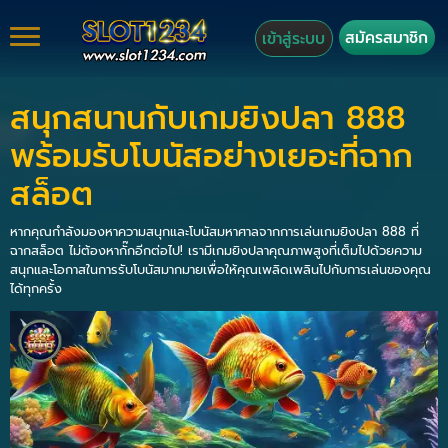
สมัครสมาชิก
เข้าสู่ระบบ
สนุกสนานกับเกมยิงปลา 888
พร้อมรับโบนัสอย่างเยอะที่ฉาก
สล็อต
หากคุณกำลังมองหาความสนุกและโบนัสมหาศาลจากการเล่นเกมยิงปลา 888 ที่
ฉากสล็อต ไม่ต้องหากั๊กอีกต่อไป! เรามีเกมยิงปลาคุณภาพสูงที่เต็มไปด้วยความ
สนุกและโอกาสในการรับโบนัสมากมายเพื่อให้คุณเพลิดเพลินไปกับการเล่นของคุณ
ได้ทุกครั้ง