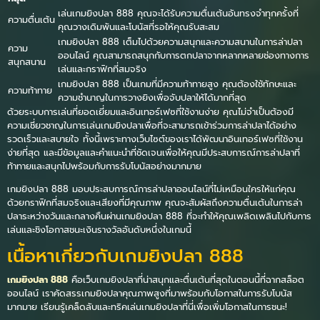
เล่นเกมยิงปลา 888 คุณจะได้รับความตื่นเต้นอันทรงจำทุกครั้งที่
ความตื่นเต้น
คุณวางเดิมพันและโบนัสที่รอให้คุณรับสะสม
เกมยิงปลา 888 เต็มไปด้วยความสนุกและความสนานในการล่าปลา
ความ
ออนไลน์ คุณสามารถสนุกกับการตกปลาจากหลากหลายช่องทางการ
สนุกสนาน
เล่นและกราฟิกที่สมจริง
เกมยิงปลา 888 เป็นเกมที่มีความท้าทายสูง คุณต้องใช้ทักษะและ
ความท้าทาย
ความชำนาญในการวางยิงเพื่อจับปลาให้ได้มากที่สุด
ด้วยระบบการเล่นที่ยอดเยี่ยมและอินเทอร์เฟซที่ใช้งานง่าย คุณไม่จำเป็นต้องมี
ความเชี่ยวชาญในการเล่นเกมยิงปลาเพื่อที่จะสามารถเข้าร่วมการล่าปลาได้อย่าง
รวดเร็วและสบายใจ ทั้งนี้เพราะทางเว็บไซต์ของเราได้พัฒนาอินเทอร์เฟซที่ใช้งาน
ง่ายที่สุด และมีข้อมูลและคำแนะนำที่ชัดเจนเพื่อให้คุณมีประสบการณ์การล่าปลาที่
ท้าทายและสนุกไปพร้อมกับการรับโบนัสอย่างมากมาย
เกมยิงปลา 888 มอบประสบการณ์การล่าปลาออนไลน์ที่ไม่เหมือนใครให้แก่คุณ
ด้วยกราฟิกที่สมจริงและเสียงที่มีคุณภาพ คุณจะสัมผัสถึงความตื่นเต้นในการล่า
ปลาระหว่างวันและกลางคืนผ่านเกมยิงปลา 888 ที่จะทำให้คุณเพลิดเพลินไปกับการ
เล่นและชิงโอกาสชนะเงินรางวัลอันดับหนึ่งในเกมนี้
เนื้อหาเกี่ยวกับเกมยิงปลา 888
เกมยิงปลา 888
คือเว็บเกมยิงปลาที่น่าสนุกและตื่นเต้นที่สุดในตอนนี้ที่ฉากสล็อต
ออนไลน์ เราคัดสรรเกมยิงปลาคุณภาพสูงที่มาพร้อมกับโอกาสในการรับโบนัส
มากมาย เรียนรู้เคล็ดลับและทริคเล่นเกมยิงปลาที่นี่เพื่อเพิ่มโอกาสในการชนะ!