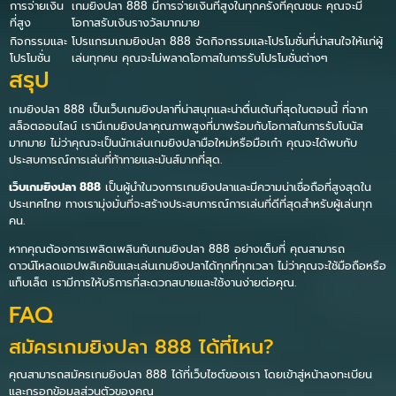
การจ่ายเงิน
เกมยิงปลา 888 มีการจ่ายเงินที่สูงในทุกครั้งที่คุณชนะ คุณจะมี
ที่สูง
โอกาสรับเงินรางวัลมากมาย
กิจกรรมและ
โปรแกรมเกมยิงปลา 888 จัดกิจกรรมและโปรโมชั่นที่น่าสนใจให้แก่ผู้
โปรโมชั่น
เล่นทุกคน คุณจะไม่พลาดโอกาสในการรับโปรโมชั่นต่างๆ
สรุป
เกมยิงปลา 888 เป็นเว็บเกมยิงปลาที่น่าสนุกและน่าตื่นเต้นที่สุดในตอนนี้ ที่ฉาก
สล็อตออนไลน์ เรามีเกมยิงปลาคุณภาพสูงที่มาพร้อมกับโอกาสในการรับโบนัส
มากมาย ไม่ว่าคุณจะเป็นนักเล่นเกมยิงปลามือใหม่หรือมือเก๋า คุณจะได้พบกับ
ประสบการณ์การเล่นที่ท้าทายและมันส์มากที่สุด.
เว็บเกมยิงปลา 888
เป็นผู้นำในวงการเกมยิงปลาและมีความน่าเชื่อถือที่สูงสุดใน
ประเทศไทย ทางเรามุ่งมั่นที่จะสร้างประสบการณ์การเล่นที่ดีที่สุดสำหรับผู้เล่นทุก
คน.
หากคุณต้องการเพลิดเพลินกับเกมยิงปลา 888 อย่างเต็มที่ คุณสามารถ
ดาวน์โหลดแอปพลิเคชันและเล่นเกมยิงปลาได้ทุกที่ทุกเวลา ไม่ว่าคุณจะใช้มือถือหรือ
แท็บเล็ต เรามีการให้บริการที่สะดวกสบายและใช้งานง่ายต่อคุณ.
FAQ
สมัครเกมยิงปลา 888 ได้ที่ไหน?
คุณสามารถสมัครเกมยิงปลา 888 ได้ที่เว็บไซต์ของเรา โดยเข้าสู่หน้าลงทะเบียน
และกรอกข้อมูลส่วนตัวของคุณ