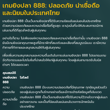
เกมยิงปลา 888: ปลอดภัย น่าเชื่อถือ
และนิยมในประเทศไทย
เกมยิงปลา 888 เป็นเว็บเกมยิงปลาที่ได้รับความนิยมอันแน่นอนในประเทศไทย
ด้วยความปลอดภัยและความน่าเชื่อถือที่สูงสุด เรามุ่งมั่นที่จะให้ประสบการณ์การ
เล่นเกมที่ดีที่สุดสำหรับผู้เล่นทุกคน
อย่างไรก็ตาม ไม่เพียงแค่ความปลอดภัยและความน่าเชื่อถือเท่านั้น เกมยิงปลา 888
ยังมีเกมยิงปลาคุณภาพสูงที่มีกราฟิกที่สมจริงและเสียงที่สมบูรณ์แบบ เรามีความ
ท้าทายที่ท้าทายและสนุกสนานให้กับผู้เล่นทุกคน
เพื่อเพิ่มความสนุกสนานและความตื่นเต้นในการเล่นเกมยิงปลา 888 โปรแกรมเกม
จัดกิจกรรมและโปรโมชั่นที่น่าสนใจให้แก่ผู้เล่นทุกคน โดยผู้เล่นสามารถรับโบนัส
ต่างๆ ได้ตลอดเวลา
คุณสมบัติ
เกมยิงปลา
ไฮไลต์
888
ความ
เกมยิงปลา 888 มีระบบความปลอดภัยที่มีคุณภาพ ทุกข้อมูลส่วนตัว
ปลอดภัย
ของผู้เล่นจะถูกเก็บรักษาอย่างดีและมีการเข้ารหัสข้อมูลที่เข้มงวด
เกมยิงปลา 888 เป็นเว็บเกมยิงปลาที่ได้รับความไว้วางใจจากผู้เล่นมา
ความน่าเชื่อ
อย่างยาวนาน และเป็นที่นิยมอันแน่นอนในวงการนักพนันใน
ถือ
ประเทศไทย