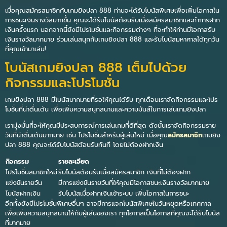
เมื่อคุณสมัครสมาชิกกับเกมยิงปลา 888 ท่านจะได้รับโบนัสพิเศษเพื่อเพิ่มโอกาสใน
การชนะเงินรางวัลมากขึ้น คุณจะได้รับโบนัสต้อนรับเมื่อสมัครสมาชิกและทำการฝาก
เงินครั้งแรก นอกจากนี้ยังมีโปรโมชั่นและกิจกรรมต่างๆ ที่จะทำให้ท่านมีโอกาสรับ
เงินรางวัลมากมาย ร่วมเล่นสนุกกับเกมยิงปลา 888 และรับโบนัสมหาศาลได้ทุกวัน
ที่คุณเข้ามาเล่น!
โบนัสเกมยิงปลา 888 เต็มไปด้วย
กิจกรรมและโปรโมชั่น
เกมยิงปลา 888 มีโบนัสมากมายที่รอให้คุณได้รับ ทุกเดือนเราจัดกิจกรรมและโปร
โมชั่นที่น่าตื่นเต้น เพื่อเพิ่มความสนุกสนานและความมันส์ในการเล่นเกมยิงปลา
เรามุ่งมั่นที่จะให้คุณมีประสบการณ์การเล่นเกมที่ดีที่สุด ดังนั้นเราจัดกิจกรรมราย
วันที่น่าตื่นเต้นมากมาย เช่น โปรโมชั่นสำหรับผู้เล่นใหม่ เมื่อคุณ
สมัครสมาชิก
เกมยิง
ปลา 888 คุณจะได้รับโบนัสต้อนรับทันที โดยไม่ต้องฝากเงิน
กิจกรรม
รายละเอียด
โปรโมชั่นสมาชิกใหม่
รับโบนัสต้อนรับเมื่อสมัครสมาชิก เงินที่ไม่ต้องฝาก
แข่งขันรายวัน
มีการแข่งขันรายวันที่ให้คุณมีโอกาสชนะเงินรางวัลมากมาย
โบนัสฝากเงิน
รับโบนัสเมื่อฝากเงินเข้าระบบ เพิ่มโอกาสในการชนะ
อีกทั้งยังมีโปรโมชั่นพิเศษอื่นๆ อาจมีการแจกโบนัสพิเศษในวันหยุดหรือเทศกาล
เพื่อเพิ่มความสนุกสนานให้กับผู้เล่นของเรา ทุกโอกาสเป็นโอกาสที่คุณจะได้รับโบนัส
ที่มากมาย