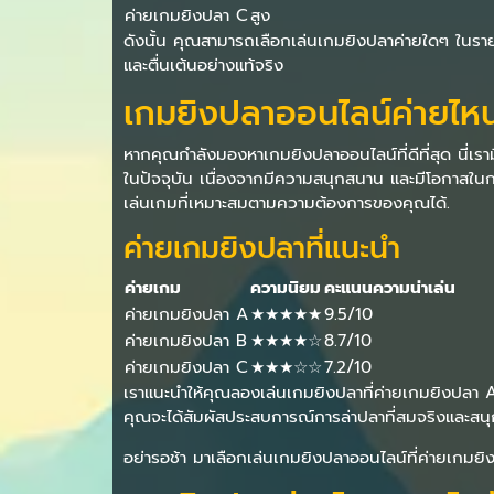
ค่ายเกมยิงปลา C
สูง
ดังนั้น คุณสามารถเลือกเล่นเกมยิงปลาค่ายใดๆ ในราย
และตื่นเต้นอย่างแท้จริง
เกมยิงปลาออนไลน์ค่ายไห
หากคุณกำลังมองหาเกมยิงปลาออนไลน์ที่ดีที่สุด นี่เรา
ในปัจจุบัน เนื่องจากมีความสนุกสนาน และมีโอกาสในกา
เล่นเกมที่เหมาะสมตามความต้องการของคุณได้.
ค่ายเกมยิงปลาที่แนะนำ
ค่ายเกม
ความนิยม
คะแนนความน่าเล่น
ค่ายเกมยิงปลา A
★★★★★
9.5/10
ค่ายเกมยิงปลา B
★★★★☆
8.7/10
ค่ายเกมยิงปลา C
★★★☆☆
7.2/10
เราแนะนำให้คุณลองเล่นเกมยิงปลาที่ค่ายเกมยิงปลา A ซ
คุณจะได้สัมผัสประสบการณ์การล่าปลาที่สมจริงและสน
อย่ารอช้า มาเลือกเล่นเกมยิงปลาออนไลน์ที่ค่ายเกมยิง