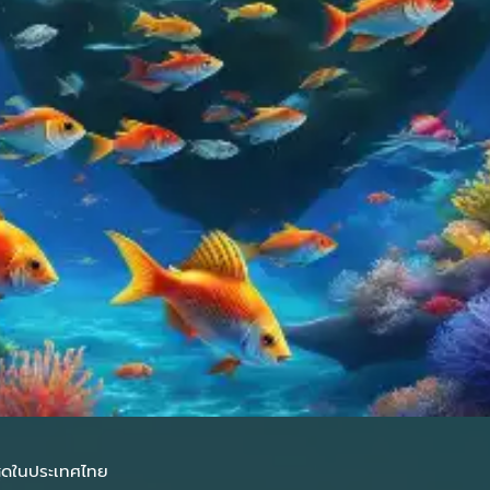
่สุดในประเทศไทย