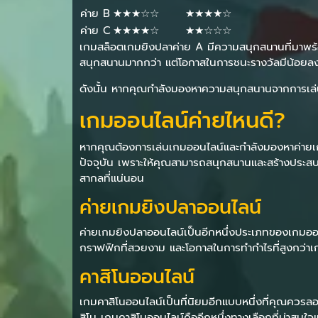
ค่าย B
★★★☆☆
★★★★☆
ค่าย C
★★★★☆
★★☆☆☆
เกมสล็อตเกมยิงปลาค่าย A มีความสนุกสนานที่มาพร้
สนุกสนานมากกว่า แต่โอกาสในการชนะรางวัลมีน้อยล
ดังนั้น หากคุณกำลังมองหาความสนุกสนานจากการเล่น
เกมออนไลน์ค่ายไหนดี?
หากคุณต้องการเล่นเกมออนไลน์และกำลังมองหาค่ายเกมท
ปัจจุบัน เพราะให้คุณสามารถสนุกสนานและสร้างประสบ
สากลที่แน่นอน
ค่ายเกมยิงปลาออนไลน์
ค่ายเกมยิงปลาออนไลน์เป็นอีกหนึ่งประเภทของเกมออน
กราฟฟิกที่สวยงาม และโอกาสในการทำกำไรที่สูงกว่าเก
คาสิโนออนไลน์
เกมคาสิโนออนไลน์เป็นที่นิยมอีกแบบหนึ่งที่คุณควรลอ
สิโน เกมคาสิโนออนไลน์คืออีกหนึ่งทางเลือกที่น่าสนใ