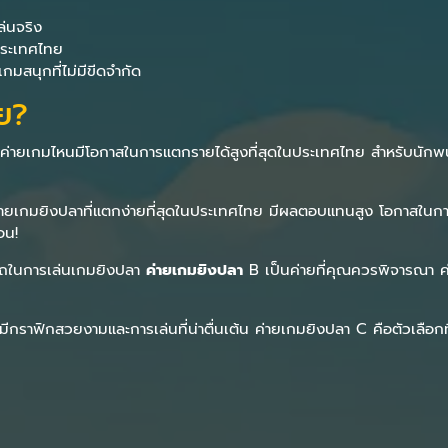
ล่นจริง
ประเทศไทย
กมสนุกที่ไม่มีขีดจำกัด
ย?
่ายเกมไหนมีโอกาสในการแตกรายได้สูงที่สุดในประเทศไทย สำหรับนักพนันท
่ายเกมยิงปลาที่แตกง่ายที่สุดในประเทศไทย มีผลตอบแทนสูง โอกาสในก
อน!
ถในการเล่นเกมยิงปลา
ค่ายเกมยิงปลา
B เป็นค่ายที่คุณควรพิจารณา ค่า
มีกราฟิกสวยงามและการเล่นที่น่าตื่นเต้น ค่ายเกมยิงปลา C คือตัวเลือก