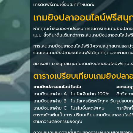
เครดิตฟรีตามเงื่อนไขที่กำหนดค่ะ
เกมยิงปลาออนไลน์ฟรีสนุก
หากคุณกำลังมองหาประสบการณ์การเล่นเกมยิงปลาออนไลน
แบบ สิ่งที่น่าตื่นเต้นกว่าการเล่นเกมยิงปลาออนไลน์ฟรีก
การเล่นเกมยิงปลาออนไลน์ฟรีมีความสนุกสนานและมุ่ง
ร่วมเล่นเกมยิงปลาออนไลน์ฟรีได้ทุกที่ทุกเวลาผ่านท
อย่ารอช้า มาสนุกสนานกับเกมยิงปลาออนไลน์ฟรีกับเรา
ตารางเปรียบเทียบเกมยิงปลาอ
เกมยิงปลาออนไลน์
โบนัส
ความสน
เกมยิงปลาค่าย A
โบนัสเงินฝาก 100%
ดีกรีควา
เกมยิงปลาค่าย B
โบนัสเครดิตฟรีทุกๆ วัน
รูปแบบกา
เกมยิงปลาค่าย C
โปรโมชั่นสุดพิเศษ
กราฟิกท
ตารางข้างต้นเป็นการเปรียบเทียบเกมยิงปลาออนไลน์ที่
ตามความต้องการของคุณ
ความสนุกและความตื่นเต้นของการเล่นเกมยิงปลาออนไลน