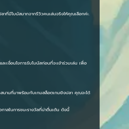
าที่มีโบนัสมากจากรีวิวคนเล่นจริงให้คุณเลือกค่ะ.
งื่อนไขการรับโบนัสก่อนที่จะเข้าร่วมเล่น เพื่อ
ุกสนานที่มาพร้อมกับเกมสล็อตเกมยิงปลา คุณจะได้
สในการชนะรางวัลที่น่าตื่นเต้น ดังนี้