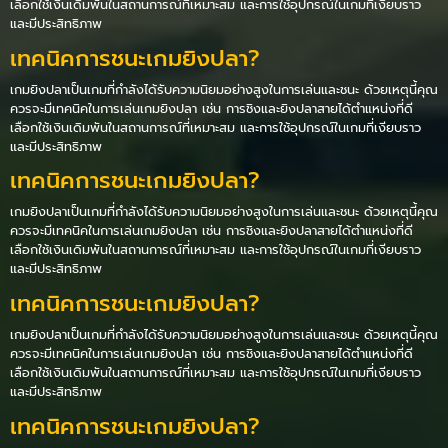
เลือกใช้เงินเดิมพันในสถานการณ์ที่เหมาะสม และการใช้อุปกรณ์ในเกมที่เงียบราว
และมีประสิทธิภาพ
เทคนิคการชนะเกมยิงปลา?
เกมยิงปลาเป็นเกมที่กำลังได้รับความนิยมอย่างสูงในการเล่นและชนะ ด้วยเหตุนี้คุณ
ควรจะมีเทคนิคในการเล่นเกมยิงปลา เช่น การชิงและยิงปลาสายได้ตำแหน่งที่ดี
เลือกใช้เงินเดิมพันในสถานการณ์ที่เหมาะสม และการใช้อุปกรณ์ในเกมที่เงียบราว
และมีประสิทธิภาพ
เทคนิคการชนะเกมยิงปลา?
เกมยิงปลาเป็นเกมที่กำลังได้รับความนิยมอย่างสูงในการเล่นและชนะ ด้วยเหตุนี้คุณ
ควรจะมีเทคนิคในการเล่นเกมยิงปลา เช่น การชิงและยิงปลาสายได้ตำแหน่งที่ดี
เลือกใช้เงินเดิมพันในสถานการณ์ที่เหมาะสม และการใช้อุปกรณ์ในเกมที่เงียบราว
และมีประสิทธิภาพ
เทคนิคการชนะเกมยิงปลา?
เกมยิงปลาเป็นเกมที่กำลังได้รับความนิยมอย่างสูงในการเล่นและชนะ ด้วยเหตุนี้คุณ
ควรจะมีเทคนิคในการเล่นเกมยิงปลา เช่น การชิงและยิงปลาสายได้ตำแหน่งที่ดี
เลือกใช้เงินเดิมพันในสถานการณ์ที่เหมาะสม และการใช้อุปกรณ์ในเกมที่เงียบราว
และมีประสิทธิภาพ
เทคนิคการชนะเกมยิงปลา?