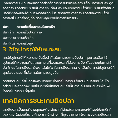
เทคนิคการชนะเกมยิงปลาอีกอย่างคือการทราบเวลาและความเร็วในการยิงปลา คุณ
ควรทราบเวลาที่เหมาะสมในการยิงแต่ละปลา และปรับความเร็วให้เหมาะสมเพื่อให้ยิง
ปลาให้ตกลงและได้เงินรางวัลอย่างมีประสิทธิภาพ การทราบเวลาและความเร็วใน
การยิงเป็นสิ่งสำคัญที่จะช่วยให้คุณเพิ่มโอกาสในการชนะ
ปลา
ความเร็วที่เหมาะสมในการยิง
ปลาเล็ก
ความเร็วปานกลาง
ปลากลาง
ความเร็วเร็ว
ปลาใหญ่
ความเร็วสูง
3. ใช้อุปกรณ์ให้เหมาะสม
การใช้อุปกรณ์ให้เหมาะสมเป็นสิ่งสำคัญในการชนะเกมยิงปลา คุณควรเลือกใช้
อุปกรณ์ที่เหมาะสมกับสถานการณ์ที่เจอและปลาที่ต้องการยิง ตัวอย่างเช่นการใช้
ปลาโคตรในการยิงปลาใหญ่ เส้นไฟฟ้าในการยิงปลากลาง เป็นต้น การใช้อุปกรณ์ที่
ถูกต้องจะช่วยเพิ่มโอกาสในการชนะสูงขึ้น
ด้วยเทคนิคเหล่านี้ คุณจะสามารถเพิ่มโอกาสในการชนะในเกมยิงปลาออนไลน์ได้
อย่างมีประสิทธิภาพมากขึ้น อย่าลืมใช้เทคนิคเหล่านี้ในการเล่นเกมยิงปลาเพื่อเพิ่ม
โอกาสในการชนะที่สูงขึ้น
เทคนิคการชนะเกมยิงปลา
เกมยิงปลาเป็นเกมที่น่าสนุกและตื่นเต้นมากที่นักเล่นสามารถชนะได้โดยใช้เทคนิคที่
เหมาะสม ในส่วนนี้เราจะศึกษาเทคนิคต่างๆ ที่คุณสามารถใช้ในการชนะเกมยิงปลา