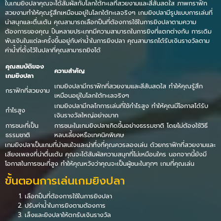
ในเกมยิงปลาคุณจะได้สัมผัสกับโลกใต้ทะเลที่สวยงามและสีสันสดใส ภาพกราฟิก
สวยงามทำให้คุณรู้สึกเหมือนอยู่ในโลกใต้ทะเลจริงๆ เกมยิงปลามีรูปแบบการเล่นที่
น่าสนุกและตื่นเต้น คุณสามารถเลือกปืนที่ต้องการใช้ในการยิงปลาตามความ
ต้องการของคุณ ปืนหลายประเภทมีความสามารถในการยิงที่แตกต่างกัน การเดิม
พันเงินในแต่ละครั้งขึ้นอยู่กับค่าน้ำในการยิงปลา คุณสามารถได้รับเงินรางวัลตาม
ค่าน้ำที่ตั้งไว้ในปลาที่คุณสามารถยิงได้
คุณสมบัติของ
ความสำคัญ
เกมยิงปลา
เกมยิงปลามีกราฟิกที่สวยงามและสีสันสดใส ทำให้คุณรู้สึก
กราฟิกที่สวยงาม
เหมือนอยู่ในโลกใต้ทะเลจริงๆ
เกมยิงปลามีกลไกการเล่นที่ใช้กำไรสูง ทำให้คุณมีโอกาสได้รับ
กำไรสูง
เงินรางวัลใหญ่อย่างมาก
การชนะที่เป็น
การชนะในเกมยิงปลาเกิดขึ้นอย่างธรรมชาติ โดยไม่ต้องใช้วิธี
ธรรมชาติ
หลบเลี้ยงหรือเทคนิคพิเศษ
เกมยิงปลาเป็นเกมที่น่าสนใจและน่าทึ่งที่คุณควรลองเล่น ด้วยกราฟิกที่สวยงามและ
เสียงเพลงที่น่าตื่นเต้น คุณจะได้สัมผัสความสนุกที่ไม่เหมือนใคร นอกจากนี้ยังมี
โอกาสในการชนะที่สูง ทำให้คุณหวังว่าคุณจะเป็นผู้ชนะในทุกๆ เกมที่คุณเล่น
ขั้นตอนการเล่นเกมยิงปลา
เลือกปืนที่ต้องการใช้ในการยิงปลา
ปรับค่าน้ำในการยิงตามต้องการ
เล็งและยิงปลาให้ตกรับเงินรางวัล