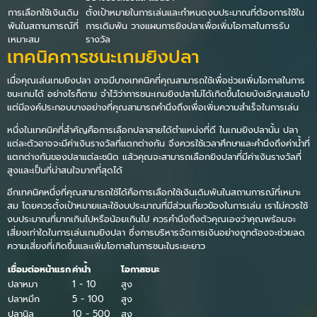
การเลือกใช้เงินเดิม
ตั้งเป้าหมายในการเล่นและกำหนดงบประมาณที่ต้องการใช้ใน
พันในสถานการณ์ที่
การเดิมพัน วางแผนการยิงปลาเพื่อเพิ่มโอกาสในการรับ
เหมาะสม
รางวัล
เทคนิคการชนะเกมยิงปลา
เมื่อคุณเล่นเกมยิงปลา อาจมีบางเทคนิคที่คุณสามารถใช้เพื่อช่วยเพิ่มโอกาสในการ
ชนะเกมได้ อย่างไรก็ตาม จำไว้ว่าการชนะเกมยิงปลาไม่ได้เกิดขึ้นโดยบังเอิญเสมอไป
แต่มีองค์ประกอบบางอย่างที่คุณสามารถคำนึงถึงเพื่อเพิ่มความสำเร็จในการเล่น
หนึ่งในเทคนิคที่สำคัญคือการเลือกปลาสายได้ตำแหน่งที่ดี ในเกมยิงปลานั้น ปลา
แต่ละตัวอาจจะมีค่าเงินรางวัลที่แตกต่างกัน จึงควรใช้เวลาศึกษาและคำนึงถึงค่าน้ำที่
แตกต่างกันของปลาแต่ละชนิด แล้วคุณจะสามารถเลือกยิงปลาที่มีค่าเงินรางวัลที่
สูงและเป็นที่น่าสนใจมากที่สุดได้
อีกเทคนิคหนึ่งที่คุณสามารถใช้ได้คือการเลือกใช้เงินเดิมพันในสถานการณ์ที่เหมาะ
สม โดยควรตั้งเป้าหมายและใช้งบประมาณที่มีส่วนเกี่ยวข้องในการเล่น เราไม่ควรใช้
งบประมาณที่มากเกินไปหรือน้อยเกินไป ควรคำนึงถึงตัวคุณเองว่าคุณพร้อมจะ
เสี่ยงเท่าใดในการเล่นเกมยิงปลา ซึ่งการบริหารจัดการเงินอย่างถูกต้องจะช่วยลด
ความเสี่ยงที่เกิดขึ้นและเพิ่มโอกาสในการชนะในระยะยาว
เชื่อมต่อหน้าแรก
ค่าน้ำ
โอกาสชนะ
ปลาหมา
1 - 10
สูง
ปลาหมึก
5 - 100
สูง
ปลานิล
10 - 500
สูง