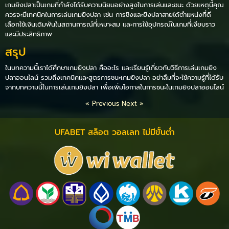
เกมยิงปลาเป็นเกมที่กำลังได้รับความนิยมอย่างสูงในการเล่นและชนะ ด้วยเหตุนี้คุณ
ควรจะมีเทคนิคในการเล่นเกมยิงปลา เช่น การชิงและยิงปลาสายได้ตำแหน่งที่ดี
เลือกใช้เงินเดิมพันในสถานการณ์ที่เหมาะสม และการใช้อุปกรณ์ในเกมที่เงียบราว
และมีประสิทธิภาพ
สรุป
ในบทความนี้เราได้ศึกษาเกมยิงปลา คืออะไร และเรียนรู้เกี่ยวกับวิธีการเล่นเกมยิง
ปลาออนไลน์ รวมถึงเทคนิคและสูตรการชนะเกมยิงปลา อย่าลืมที่จะใช้ความรู้ที่ได้รับ
จากบทความนี้ในการเล่นเกมยิงปลา เพื่อเพิ่มโอกาสในการชนะในเกมยิงปลาออนไลน์
« Previous
Next »
UFABET สล็อต วอลเลท ไม่มีขั้นต่ำ