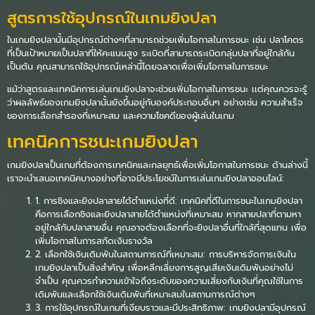
สูตรการใช้อุปกรณ์ในเกมยิงปลา
ในเกมยิงปลานั้นมีอุปกรณ์ต่างๆที่สามารถช่วยเพิ่มโอกาสในการชนะ เช่น ปลาโคตร
ที่เป็นเป้าหมายเป็นปลาที่ให้คะแนนสูง ระเบิดที่สามารถระเบิดกลุ่มปลาที่อยู่ใกล้กัน
เป็นต้น คุณสามารถใช้อุปกรณ์เหล่านี้โดยฉลาดเพื่อเพิ่มโอกาสในการชนะ
แม้ว่าสูตรและเทคนิคการเล่นเกมยิงปลาจะช่วยเพิ่มโอกาสในการชนะ เเต่คุณควรจะรู้
ว่าผลลัพธ์ของเกมยิงปลานั้นยังขึ้นอยู่กับองค์ประกอบอื่นๆ อย่างเช่น ความสำเร็จ
ของการเลือกสำรองที่เหมาะสม และความโชคดีของผู้เล่นในเกม
เทคนิคการชนะเกมยิงปลา
เกมยิงปลาเป็นเกมที่ต้องการเทคนิคและกลยุทธ์เพื่อเพิ่มโอกาสในการชนะ ด้านล่างนี้
เราจะนำเสนอเทคนิคบางอย่างที่อาจมีประโยชน์ในการเล่นเกมยิงปลาออนไลน์:
1. การชิงและยิงปลาสายได้ตำแหน่งที่ดี: เทคนิคที่ดีในการชนะในเกมยิงปลา
คือการเลือกชิงและยิงปลาสายได้ตำแหน่งที่เหมาะสม หากสายปลาที่ตามหา
อยู่ใกล้กับปลาสายอื่น คุณอาจต้องเลือกที่จะยิงปลาอื่นที่ใกล้ที่สุดแทน เพื่อ
เพิ่มโอกาสในการสกัดเงินรางวัล
2. เลือกใช้เงินเดิมพันในสถานการณ์ที่เหมาะสม: การบริหารจัดการเงินใน
เกมยิงปลาเป็นสิ่งสำคัญ เพื่อหลีกเลี่ยงการสูญเสียเงินเดิมพันอย่างไม่
จำเป็น คุณควรทำความเข้าใจถึงระดับของความเสี่ยงกับเงินที่คุณใช้ในการ
เดิมพันและเลือกใช้เงินเดิมพันที่เหมาะสมในสถานการณ์ต่างๆ
3. การใช้อุปกรณ์ในเกมที่เงียบราวและมีประสิทธิภาพ: เกมยิงปลามีอุปกรณ์