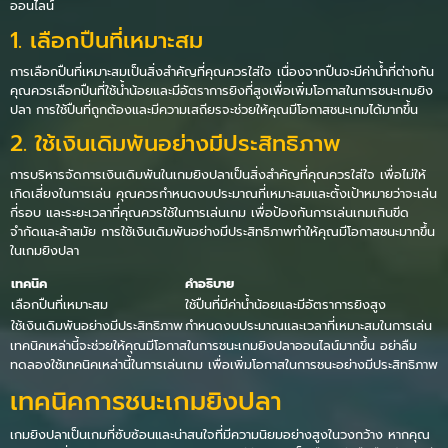
ออนไลน์
1. เลือกปืนที่เหมาะสม
การเลือกปืนที่เหมาะสมเป็นสิ่งสำคัญที่คุณควรใส่ใจ เนื่องจากปืนจะมีค่าน้ำที่ต่างกัน
คุณควรเลือกปืนที่ใช้น้ำน้อยและมีอัตราการยิงที่สูงเพื่อเพิ่มโอกาสในการชนะเกมยิง
ปลา การใช้ปืนที่ถูกต้องและมีความเสถียรจะช่วยให้คุณมีโอกาสชนะเกมได้มากขึ้น
2. ใช้เงินเดิมพันอย่างมีประสิทธิภาพ
การบริหารจัดการเงินเดิมพันในเกมยิงปลาเป็นสิ่งสำคัญที่คุณควรใส่ใจ เพื่อไม่ให้
เกิดเสี่ยงในการเล่น คุณควรกำหนดงบประมาณที่เหมาะสมและตั้งเป้าหมายว่าจะเล่น
กี่รอบ และระยะเวลาที่คุณควรใช้ในการเล่นเกม เพื่อป้องกันการเล่นเกมเกินขีด
จำกัดและล้าสมัย การใช้เงินเดิมพันอย่างมีประสิทธิภาพทำให้คุณมีโอกาสชนะมากขึ้น
ในเกมยิงปลา
เทคนิค
คำอธิบาย
เลือกปืนที่เหมาะสม
ใช้ปืนที่มีค่าน้ำน้อยและมีอัตราการยิงสูง
ใช้เงินเดิมพันอย่างมีประสิทธิภาพ
กำหนดงบประมาณและเวลาที่เหมาะสมในการเล่น
เทคนิคเหล่านี้จะช่วยให้คุณมีโอกาสในการชนะเกมยิงปลาออนไลน์มากขึ้น อย่าลืม
ทดลองใช้เทคนิคเหล่านี้ในการเล่นเกม เพื่อเพิ่มโอกาสในการชนะอย่างมีประสิทธิภาพ
เทคนิคการชนะเกมยิงปลา
เกมยิงปลาเป็นเกมที่ซับซ้อนและน่าสนใจที่มีความนิยมอย่างสูงในวงกว้าง หากคุณ