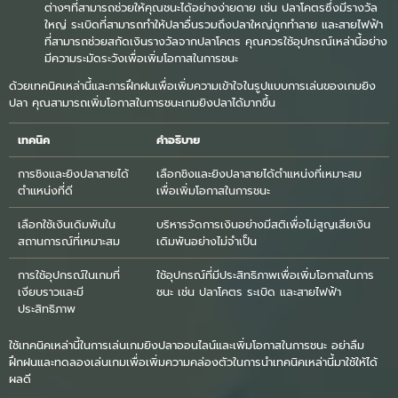
ต่างๆที่สามารถช่วยให้คุณชนะได้อย่างง่ายดาย เช่น ปลาโคตรซึ่งมีรางวัล
ใหญ่ ระเบิดที่สามารถทำให้ปลาอื่นรวมถึงปลาใหญ่ถูกทำลาย และสายไฟฟ้า
ที่สามารถช่วยสกัดเงินรางวัลจากปลาโคตร คุณควรใช้อุปกรณ์เหล่านี้อย่าง
มีความระมัดระวังเพื่อเพิ่มโอกาสในการชนะ
ด้วยเทคนิคเหล่านี้และการฝึกฝนเพื่อเพิ่มความเข้าใจในรูปแบบการเล่นของเกมยิง
ปลา คุณสามารถเพิ่มโอกาสในการชนะเกมยิงปลาได้มากขึ้น
เทคนิค
คำอธิบาย
การชิงและยิงปลาสายได้
เลือกชิงและยิงปลาสายได้ตำแหน่งที่เหมาะสม
ตำแหน่งที่ดี
เพื่อเพิ่มโอกาสในการชนะ
เลือกใช้เงินเดิมพันใน
บริหารจัดการเงินอย่างมีสติเพื่อไม่สูญเสียเงิน
สถานการณ์ที่เหมาะสม
เดิมพันอย่างไม่จำเป็น
การใช้อุปกรณ์ในเกมที่
ใช้อุปกรณ์ที่มีประสิทธิภาพเพื่อเพิ่มโอกาสในการ
เงียบราวและมี
ชนะ เช่น ปลาโคตร ระเบิด และสายไฟฟ้า
ประสิทธิภาพ
ใช้เทคนิคเหล่านี้ในการเล่นเกมยิงปลาออนไลน์และเพิ่มโอกาสในการชนะ อย่าลืม
ฝึกฝนและทดลองเล่นเกมเพื่อเพิ่มความคล่องตัวในการนำเทคนิคเหล่านี้มาใช้ให้ได้
ผลดี