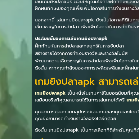
เล่นเกมยิงปลาapk ช่วยให้คุณมีโอกาสฝึกทักษะและกลยุ
ฝึกฝนทักษะของคุณเพื่อเพิ่มโอกาสในการทำเงินรางวั
นอกจากนี้ เล่นเกมยิงปลาapk ยังเป็นโอกาสที่ดีในก
เชี่ยวชาญในการล่าปลา เพื่อเพิ่มโอกาสในการทำเงินร
ประโยชน์ของการเล่นเกมยิงปลาapk
ฝึกทักษะในการล่าปลาและกลยุทธ์ในการจับปลา
สร้างรายได้จากการทำเงินรางวัลและรางวัลโบนัส
พัฒนาความเชี่ยวชาญในการล่าปลาเพื่อเพิ่มโอกาสในก
ดังนั้น หากคุณกำลังมองหาการเพลิดเพลินและฝึกฝนทัก
เกมยิงปลาapk สามารถเล่น
เกมยิงปลาapk
เป็นหนึ่งในเกมคาสิโนยอดนิยมที่คุณส
เสมือนจริงที่คุณสามารถใช้ในการเล่นเกมได้ฟรี
เกมยิ
คุณสามารถออกแบบอุปกรณ์เล่นเกมของคุณเองโดยไม่ต้อง
คุณยังสามารถทำเงินรางวัลจริงได้อีกด้วย
ดังนั้น เกมยิงปลาapk เป็นทางเลือกที่ดีสำหรับคุณที่