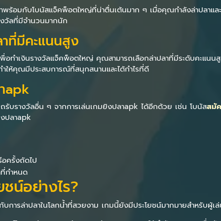
พร้อมกับโบนัสแจ็คพ็อตใหญ่ที่น่าตื่นเต้นมาก ๆ เมื่อคุณกำลังล่าปลาและ
รางวัลที่มีจำนวนมากนัก
าที่มีคะแนนสูง
่อทำเงินรางวัลแจ็คพ็อตใหญ่ คุณสามารถเลือกล่าปลาที่มีระดับคะแนนสูงเพ
ำให้คุณมีประสบการณ์ที่สนุกสนานและได้กำไรที่ดี
ลาapk
รถรับรางวัลอื่น ๆ จากการเล่นเกมยิงปลาapk ได้อีกด้วย เช่น โบนัส
สมั
มยิงปลาapk
ือครั้งถัดไป
าที่กำหนด
ยชน์อย่างไร?
บการล่าปลาในโลกน้ำที่สวยงาม เกมนี้ยังมีประโยชน์มากมายสำหรับผู้เล่