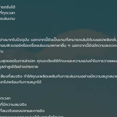
ารถรับได้
ี่ทุกเวลา
ารเล่นเกม
อย่างมากในปัจจุบัน นอกจากนี้ยังเป็นเกมที่สามารถเล่นได้บนแอปพลิเค
องมีคอมพิวเตอร์หรือเครื่องเล่นเกมพกพาอื่น ๆ นอกจากนี้ยังมีความสะด
ุณ
สุดยอดในการล่าปลา คุณจะต้องใช้ทักษะและความแม่นยำในการวางแผนและก
ูลค่าสูงได้อย่างง่ายดาย
ียงที่สมจริง ทำให้คุณเพลิดเพลินกับการเล่นเกมอย่างมีความสนุกสนาน 
าไปพร้อมกับการสนุกได้
ทุกเวลา
ที่มีความสมจริง
งที่สมจริงของปลาและการยิง
วางแผนและความแม่นยำในการกำจัดปลา