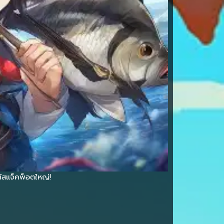
ัสแจ็คพ็อตใหญ่!