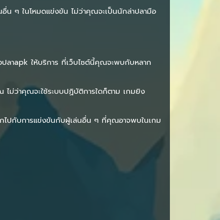
อื่น ๆ ในโหมดแข่งขัน ไม่ว่าคุณจะเป็นนักล่าปลามือ
ิงปลาapk ให้บริการ ที่เว็บไซต์นี้คุณจะพบกับหลาก
 ไม่ว่าคุณจะใช้ระบบปฏิบัติการใดก็ตาม เกมยิง
ุกไปกับการแข่งขันกับผู้เล่นอื่น ๆ ที่คุณอาจพบในเกม