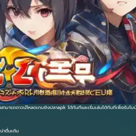
ามารถดาวน์โหลดเกมยิงปลาapk ได้ทันทีและเริ่มเล่นได้ทันทีเพื่อรับโบน
่าตื่นเต้น