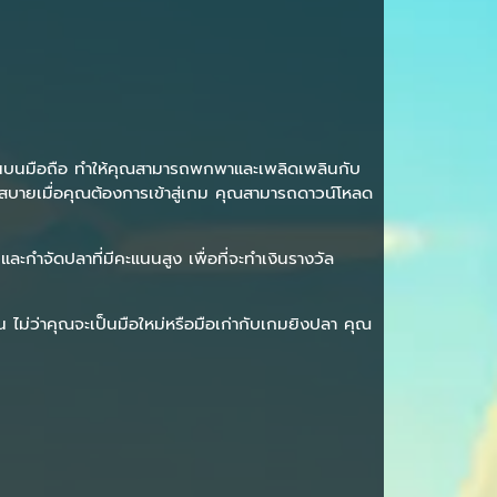
ชั่นบนมือถือ ทำให้คุณสามารถพกพาและเพลิดเพลินกับ
วกสบายเมื่อคุณต้องการเข้าสู่เกม คุณสามารถดาวน์โหลด
ำจัดปลาที่มีคะแนนสูง เพื่อที่จะทำเงินรางวัล
ไม่ว่าคุณจะเป็นมือใหม่หรือมือเก่ากับเกมยิงปลา คุณ