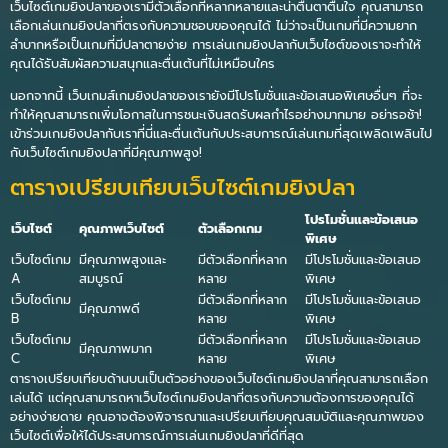
เว็บไซต์เกมยิงปลาของเรามีตัวเลือกที่หลากหลายและน่าตื่นตาตื่นใจ คุณสามารถ
เลือกเล่นเกมยิงปลาที่ตรงกับความชอบของคุณได้ ไม่ว่าจะเป็นเกมที่มีความยาก
ลำบากหรือเป็นเกมที่มีปลาตายง่าย การเล่นเกมยิงปลากับเว็บไซต์ของเราจะทำให้
คุณได้รับสัมผัสความสนุกและตื่นเต้นที่ไม่เหมือนใคร
นอกจากนี้ เว็บเกมส์เกมยิงปลาของเรายังมีโปรโมชั่นและข้อเสนอพิเศษอื่นๆ ที่จะ
ทำให้คุณสามารถเพิ่มโอกาสในการชนะเงินสดรับผลกำไรอย่างมากมาย อย่ารอช้า!
เข้าร่วมเกมยิงปลากับเราที่นี่และตื่นเต้นกับประสบการณ์เล่นเกมที่สุดเพลิดเพลินไป
กับเว็บไซต์เกมยิงปลาที่มีคุณภาพสูง!
ตารางเปรียบเทียบเว็บไซต์เกมยิงปลา
โปรโมชั่นและข้อเสนอ
เว็บไซต์
คุณภาพเว็บไซต์
ตัวเลือกเกม
พิเศษ
เว็บไซต์เกม
มีคุณภาพสูงและ
มีตัวเลือกที่หลาก
มีโปรโมชั่นและข้อเสนอ
A
สมบูรณ์
หลาย
พิเศษ
เว็บไซต์เกม
มีตัวเลือกที่หลาก
มีโปรโมชั่นและข้อเสนอ
มีคุณภาพดี
B
หลาย
พิเศษ
เว็บไซต์เกม
มีตัวเลือกที่หลาก
มีโปรโมชั่นและข้อเสนอ
มีคุณภาพมาก
C
หลาย
พิเศษ
ตารางเปรียบเทียบด้านบนเป็นตัวอย่างของเว็บไซต์เกมยิงปลาที่คุณสามารถเลือก
เล่นได้ แต่คุณสามารถหาเว็บไซต์เกมยิงปลาที่ตรงกับความต้องการของคุณได้
อย่างง่ายดาย คุณอาจต้องพิจารณาและเปรียบเทียบคุณสมบัติและคุณภาพของ
เว็บไซต์เพื่อให้ได้ประสบการณ์การเล่นเกมยิงปลาที่ดีที่สุด