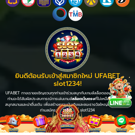
ยินดีต้อนรับเข้าสู่สมาชิกใหม่ UFABET
slot1234!
UFABET ทางเราขอเชิญชวนทุกท่านเข้าร่วมสนุกกับเกมส์สล็อตออนไลน์ที่ดีที่สุด
ท่านจะได้สัมผัสประสบการณ์การเล่นเกมส์
สล็อตเว็บตรง
ที่ไม่เหมือนใคร อย่าง
สนุกสนานและน่าตื่นเต้น เพื่อสร้างความบันเทิงและชนะรางวัลใหญ่เพียงเพียงแค่
ท่านสมัครสมาชิกกับเราที่ slot1234
สล็อต บาคาร่า แทงบอลออนไลน์ สล็อตเว็บตรง
UFABET
เข้าส่ระบบ
เว็บพนันออนไลน์
AMBKING