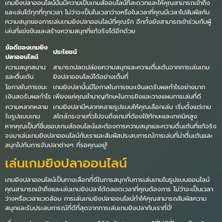
เกมยิงปลาออนไลน์นั้นมีความเป็นเกมส์ออนไลน์ที่สะดวกและให้คุณสามารถเข้าถึง
และเล่นได้ทุกที่ทุกเวลา ไม่ว่าจะเป็นในเวลาว่างหรือในเวลาที่คุณมีเวลาไปสัมผัสกับ
ความสนุกของการเล่นเกมยิงปลาออนไลน์ที่คุณรัก อีกทั้งยังสามารถเข้าร่วมกับผู้
เล่นที่แข่งขันและสร้างความสนุกที่แท้จริงได้อีกด้วย
ข้อดีของเกมยิง
ประโยชน์
ปลาออนไลน์
ความสนุกสนาน
สามารถปลดปล่อยความสนุกและความตื่นเต้นจากการเล่นเกม
และตื่นเต้น
ยิงปลาออนไลน์ได้อย่างเต็มที่
โอกาสในการชนะ
เกมยิงปลานั้นมีโอกาสในการชนะเงินสดรับผลกำไรอย่างมาก
เงินสดรับผลกำไร
เพียงแค่คุณชำนาญทักษะในการยิงและวางแผนการเล่นที่ดี
ความหลากหลาย
เกมยิงปลามีหลากหลายรูปแบบให้คุณเลือกเล่น เริ่มตั้งแต่เกม
ในรูปแบบเกม
สไตล์กระจายทั่วไปจนถึงเกมที่ต้องใช้ทักษะและเทคนิคสูง
หากคุณเป็นที่ชื่นชอบเกมส์ออนไลน์และต้องการความสนุกและความตื่นเต้นที่แท้จริง
จงมาเล่นเกมยิงปลาออนไลน์กับเราและสัมผัสประสบการณ์การเล่นที่น่าตื่นเต้นและ
สนุกไปกับการจับปลาต่างๆ ที่รอคุณอยู่!
เล่นเกมยิงปลาออนไลน์
เกมยิงปลาออนไลน์เป็นทางเลือกที่ดีในการสนุกกับการเล่นเกมในรูปแบบออนไลน์
คุณสามารถเข้าถึงและเล่นเกมยิงปลาได้ตลอดเวลาที่คุณต้องการ ไม่ว่าจะเป็นเวลา
ว่างหรือเวลาแวดล้อม การเล่นเกมยิงปลาออนไลน์ทำให้คุณสามารถสัมผัสความ
สนุกและรับประสบการณ์ที่ดีที่สุดจากการเล่นเกมยิงปลากับเราที่นี่!