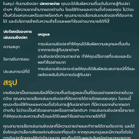
ในสรุป กับเกมยิงปลา
ปลาตายง่าย
คุณจะได้สัมผัสความตื่นเต้นในการสู้กับปลา
ต่างๆ ที่มีความยากลำบากแตกต่างกัน โดยใช้ทักษะและความตั้งใจของคุณ ไม่ว่าจะ
เป็นหัวใจแห่งทะเลหรือสภาพโลกดิบๆ คุณสามารถเลือกเล่นเกมยิงปลาที่ต้องการ
ได้ และรับโอกาสสำหรับความสำเร็จและผลกำไรอย่างมากมายได้ที่นี่!
ประโยชน์ของการ
เหตุผล
เล่นเกมยิงปลา
การเล่นเกมยิงปลาทำให้คุณได้สัมผัสความสนุกและตื่นเต้น
ความสนุก
จากการต่อสู้กับปลาต่างๆ
เกมยิงปลามีความตายง่าย ทำให้คุณมีโอกาสที่จะชนะและรับ
โอกาสในการชนะ
ผลกำไรอย่างมาก
การเล่นเกมยิงปลาจะช่วยให้คุณได้สัมผัสประสบการณ์ที่ดีและ
ประสบการณ์ที่ดี
เพลิดเพลินไปกับการต่อสู้กับปลา
สรุป
เกมยิงปลาเป็นเกมออนไลน์ที่มีความตื่นเต้นสูงและเป็นที่นิยมอย่างแพร่หลายในวง
กว้าง คุณสามารถเลือกเล่นเกมยิงปลาที่ต้องการได้ตามใจชอบของคุณ ในเกมนี้
คุณจะต้องใช้ทักษะและความตั้งใจในการสู้กับปลาต่างๆ ที่มีความยากลำบากแตก
ต่างกัน ไม่ว่าจะเป็นหัวใจของทะเลหรือสภาพโลกดิบๆ การเล่นเกมยิงปลานี้สามารถ
ทำให้คุณประสบความสำเร็จและได้รับผลกำไรอย่างมากมายได้ที่นี่!
คุณสามารถเลือกเล่นเกมยิงปลาที่มีความตายง่ายและท้าทายได้ตามต้องการ และได้
ยิ่งใหญ่กว่าเลือกเพียงแค่เกมยิงปลาที่คุณรัก หากคุณหมกมุ่นและมีความตั้งใจใน
การยิงปลาโดยชนะให้เท่าจำนวนมาก คุณก็จะได้รับผลประโยชน์อย่างมากมายจาก