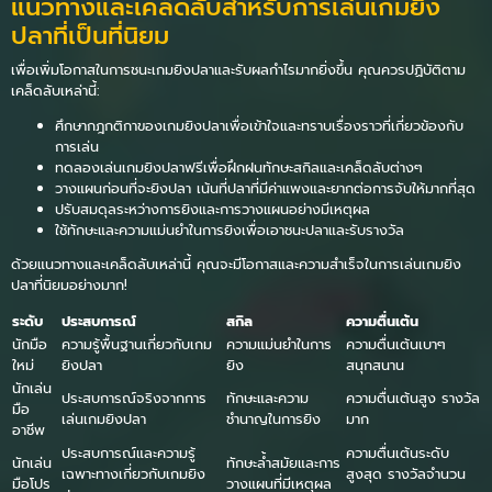
แนวทางและเคล็ดลับสำหรับการเล่นเกมยิง
ปลาที่เป็นที่นิยม
เพื่อเพิ่มโอกาสในการชนะเกมยิงปลาและรับผลกำไรมากยิ่งขึ้น คุณควรปฏิบัติตาม
เคล็ดลับเหล่านี้:
ศึกษากฎกติกาของเกมยิงปลาเพื่อเข้าใจและทราบเรื่องราวที่เกี่ยวข้องกับ
การเล่น
ทดลองเล่นเกมยิงปลาฟรีเพื่อฝึกฝนทักษะสกิลและเคล็ดลับต่างๆ
วางแผนก่อนที่จะยิงปลา เน้นที่ปลาที่มีค่าแพงและยากต่อการจับให้มากที่สุด
ปรับสมดุลระหว่างการยิงและการวางแผนอย่างมีเหตุผล
ใช้ทักษะและความแม่นยำในการยิงเพื่อเอาชนะปลาและรับรางวัล
ด้วยแนวทางและเคล็ดลับเหล่านี้ คุณจะมีโอกาสและความสำเร็จในการเล่นเกมยิง
ปลาที่นิยมอย่างมาก!
ระดับ
ประสบการณ์
สกิล
ความตื่นเต้น
นักมือ
ความรู้พื้นฐานเกี่ยวกับเกม
ความแม่นยำในการ
ความตื่นเต้นเบาๆ
ใหม่
ยิงปลา
ยิง
สนุกสนาน
นักเล่น
ประสบการณ์จริงจากการ
ทักษะและความ
ความตื่นเต้นสูง รางวัล
มือ
เล่นเกมยิงปลา
ชำนาญในการยิง
มาก
อาชีพ
ประสบการณ์และความรู้
ความตื่นเต้นระดับ
นักเล่น
ทักษะล้ำสมัยและการ
เฉพาะทางเกี่ยวกับเกมยิง
สูงสุด รางวัลจำนวน
มือโปร
วางแผนที่มีเหตุผล