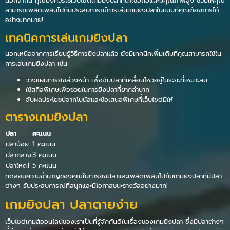
นอกจากนี้ คุณยังควรใช้เว็บไซต์เกมยิงปลาที่น่าเชื่อถือและมีคุณภาพสูง ช่วยให้คุณ
สามารถเพลิดเพลินไปกับประสบการณ์การเล่นเกมยิงปลาในแบบที่คุณต้องการได้
อย่างมากมาย!
เทคนิคการเล่นเกมยิงปลา
นอกเหนือจากการเรียนรู้วิธีการยิงปลาแล้ว ยังมีเทคนิคเพิ่มเติมที่คุณสามารถใช้ใน
การเล่นเกมยิงปลา เช่น
วางแผนการยิงล่วงหน้า เพื่อจับปลาที่เคลื่อนไหวอยู่ในระยะที่เหมาะสม
ใช้สกิลพิเศษเพื่อช่วยในการยิงปลาที่ยากลำบาก
จับผลประโยชน์จากโบนัสและข้อเสนอพิเศษที่เว็บไซต์มีให้
ตารางเกมยิงปลา
ปลา
คะแนน
ปลาน้อย
1 คะแนน
ปลากลาง
3 คะแนน
ปลาใหญ่
5 คะแนน
ทดสอบความชำนาญของคุณในการยิงปลาและเพลิดเพลินไปกับเกมยิงปลาที่มีปลา
ต่างๆ รับประสบการณ์ที่สนุกและมีโอกาสชนะรางวัลอย่างมาก!
เกมยิงปลา ปลาตายง่าย
เว็บไซต์เกมส์ออนไลน์ของเราเป็นที่รู้จักกันดีในเรื่องของเกมยิงปลา ซึ่งมีปลาต่างๆ