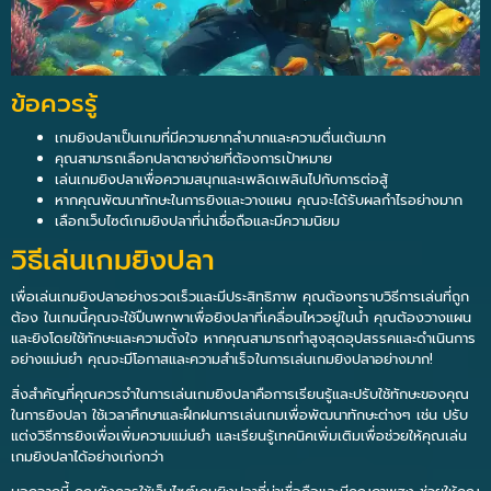
ข้อควรรู้
เกมยิงปลาเป็นเกมที่มีความยากลำบากและความตื่นเต้นมาก
คุณสามารถเลือกปลาตายง่ายที่ต้องการเป้าหมาย
เล่นเกมยิงปลาเพื่อความสนุกและเพลิดเพลินไปกับการต่อสู้
หากคุณพัฒนาทักษะในการยิงและวางแผน คุณจะได้รับผลกำไรอย่างมาก
เลือกเว็บไซต์เกมยิงปลาที่น่าเชื่อถือและมีความนิยม
วิธีเล่นเกมยิงปลา
เพื่อเล่นเกมยิงปลาอย่างรวดเร็วและมีประสิทธิภาพ คุณต้องทราบวิธีการเล่นที่ถูก
ต้อง ในเกมนี้คุณจะใช้ปืนพกพาเพื่อยิงปลาที่เคลื่อนไหวอยู่ในน้ำ คุณต้องวางแผน
และยิงโดยใช้ทักษะและความตั้งใจ หากคุณสามารถทำสูงสุดอุปสรรคและดำเนินการ
อย่างแม่นยำ คุณจะมีโอกาสและความสำเร็จในการเล่นเกมยิงปลาอย่างมาก!
สิ่งสำคัญที่คุณควรจำในการเล่นเกมยิงปลาคือการเรียนรู้และปรับใช้ทักษะของคุณ
ในการยิงปลา ใช้เวลาศึกษาและฝึกฝนการเล่นเกมเพื่อพัฒนาทักษะต่างๆ เช่น ปรับ
แต่งวิธีการยิงเพื่อเพิ่มความแม่นยำ และเรียนรู้เทคนิคเพิ่มเติมเพื่อช่วยให้คุณเล่น
เกมยิงปลาได้อย่างเก่งกว่า