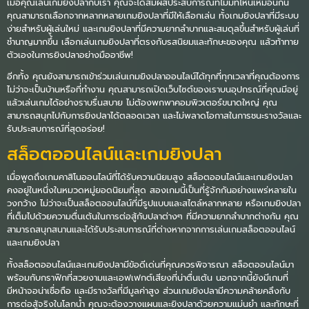
เมื่อคุณเล่นเกมยิงปลากับเรา คุณจะได้สัมผัสประสบการณ์ที่ไม่มีที่ไหนเหมือนกัน
คุณสามารถเลือกจากหลากหลายเกมยิงปลาที่มีให้เลือกเล่น ทั้งเกมยิงปลาที่มีระบบ
ง่ายสำหรับผู้เล่นใหม่ และเกมยิงปลาที่มีความยากลำบากและสมดุลขึ้นสำหรับผู้เล่นที่
ชำนาญมากขึ้น เลือกเล่นเกมยิงปลาที่ตรงกับรสนิยมและทักษะของคุณ แล้วท้าทาย
ตัวเองในการยิงปลาอย่างมืออาชีพ!
อีกทั้ง คุณยังสามารถเข้าร่วมเล่นเกมยิงปลาออนไลน์ได้ทุกที่ทุกเวลาที่คุณต้องการ
ไม่ว่าจะเป็นบ้านหรือที่ทำงาน คุณสามารถเปิดเว็บไซต์ของเราบนอุปกรณ์ที่คุณมีอยู่
แล้วเล่นเกมได้อย่างราบรื่นสบาย ไม่ต้องพกพาคอมพิวเตอร์ขนาดใหญ่ คุณ
สามารถสนุกไปกับการยิงปลาได้ตลอดเวลา และไม่พลาดโอกาสในการชนะรางวัลและ
รับประสบการณ์ที่สุดอร่อย!
สล็อตออนไลน์และเกมยิงปลา
เมื่อพูดถึงเกมคาสิโนออนไลน์ที่ได้รับความนิยมสูง สล็อตออนไลน์และเกมยิงปลา
คงอยู่ในหนึ่งในหมวดหมู่ยอดนิยมที่สุด สองเกมนี้เป็นที่รู้จักกันอย่างแพร่หลายใน
วงกว้าง ไม่ว่าจะเป็นสล็อตออนไลน์ที่มีรูปแบบและสไตล์หลากหลาย หรือเกมยิงปลา
ที่เต็มไปด้วยความตื่นเต้นในการต่อสู้กับปลาต่างๆ ที่มีความยากลำบากต่างกัน คุณ
สามารถสนุกสนานและได้รับประสบการณ์ที่ต่างหากจากการเล่นเกมสล็อตออนไลน์
และเกมยิงปลา
ทั้งสล็อตออนไลน์และเกมยิงปลามีข้อดีเด่นที่คุณควรพิจารณา สล็อตออนไลน์มา
พร้อมกับกราฟิกที่สวยงามและเอฟเฟกต์เสียงที่น่าตื่นเต้น นอกจากนี้ยังมีเกมที่
มีหน้าจอน่าเชื่อถือ และมีรางวัลที่มีมูลค่าสูง ส่วนเกมยิงปลามีความคล้ายคลึงกับ
การต่อสู้จริงในโลกน้ำ คุณจะต้องวางแผนและยิงปลาด้วยความแม่นยำ และทักษะที่