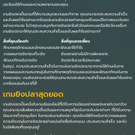
ปลาโดยใช้ทักษะและความพยายามของคุณ
เกมยิงปลาเป็นเกมที่ให้ความสนุกสนานและท้าทาย คุณสามารถประสบความสำเร็จ
และรับผลกำไรอย่างมากโดยเล่นเกมยิงปลาอย่างคลุมเครือและมีโอกาสชนะเงินสด
อย่างมากมาย ไม่ว่าคุณจะสนุกกับการยิงปลาในหัวใจแห่งทะเลหรือสัตว์ทะเลอื่นๆ
เกมยิงปลาจะให้คุณประสบความสำเร็จและรับผลกำไรอย่างมาก!
สิ่งที่คุณต้องทำ
สิ่งที่คุณควรเลี่ยง
ศึกษาพฤติกรรมและลักษณะของปลา
ยิงปลาไร้กำไร
วางแผนการยิงก่อนที่จะยิง
ยิงปลาอย่างไม่มีทางผิดพลาด
พัฒนาทักษะในการยิง
ยิงปลาในเวลาไม่เหมาะสม
ในสรุป, ความประสบความสำเร็จในการเล่นเกมยิงปลามาจากการใช้ทักษะในการ
วางแผนและความหมกหมุ่นในการศึกษาพฤติกรรมของปลาและพัฒนาทักษะในการ
ยิงของคุณ เกมยิงปลาจะช่วยให้คุณสามารถประสบความสำเร็จและรับผลกำไรอย่าง
มากโดยเล่นกับเราที่นี่!
เกมยิงปลาสุดยอด
เกมยิงปลาเป็นหนึ่งในเกมส์ออนไลน์ที่ได้รับความนิยมอย่างแพร่หลายในวงกว้าง
คุณสามารถสัมผัสความตื่นเต้นและความสนุกที่สุดในการจับปลาต่างๆ ที่ได้รับความ
นิยมจากทั่วทุกมุมโลก ในการเล่นเกมยิงปลา คุณต้องใช้ทักษะในการวางแผนและ
ความชำนาญในการยิงปลาอย่างแม่นยำเพื่อรับคะแนน ประสบความสำเร็จ และรับ
โบนัสพิเศษที่รอคุณอยู่!