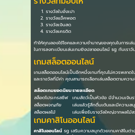
รางวัลที่มอบให้
รางวัลใบอั่งเปา
รางวัลแจ็คพอต
รางวัลเงินสด
รางวัลเครดิต
ท้าให้คุณลองใช้โชคและความชำนาญของคุณในการเล่นเก
ในการลงทะเบียนเล่นเกมยิงปลาออนไลน์ sg กับเราวันน
เกมสล็อตออนไลน์
เกมสล็อตออนไลน์เป็นอีกหนึ่งเกมที่คุณไม่ควรพลาด
และรางวัลที่มีค่า คุณสามารถเลือกเล่นสล็อตตามคว
สล็อตเกมยอดนิยม
รายละเอียด
สล็อตโปรเกรสซีฟ
เกมสัตว์เป็นหัวข้อ มีจำนวนเงินร
สล็อตผจญภัย
เล่นแล้วรู้สึกตื่นเต้นและมีความสน
สล็อตผลไม้
เล่นเพื่อรับรางวัลใหญ่จากผลไม
เกมคาสิโนออนไลน์
คาสิโนออนไลน์
sg เสริมความสนุกด้วยเกมคาสิโนต่างๆ ท