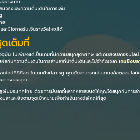
้นอย่างมาก
มจริงและความตื่นเต้นในการเล่น
g
ไทย
และมีโอกาสรับเงินรางวัลใหญ่ได้
ดเต็มที่
บัน ไม่เพียงแต่เป็นเกมที่มีความสนุกสุดพิเศษ แต่เกมยิงปลาออนไลน์ s
สกับความตื่นเต้นในการล่าปลาที่น่าตื่นเต้นและไม่จำกัดเวลา
เกมยิงปล
ไลน์ที่ดีที่สุด ในเกมยิงปลา sg คุณยังสามารถเล่นเกมสล็อตออนไลน์แล
ต้องการของคุณ
างสูงในประเทศไทย ด้วยการมีปลาที่หลากหลายชนิดให้คุณได้สนุกกับการ
ปลาและยิงตามจุดเป้าหมายเพื่อทำเงินรางวัลใหญ่ที่สุด