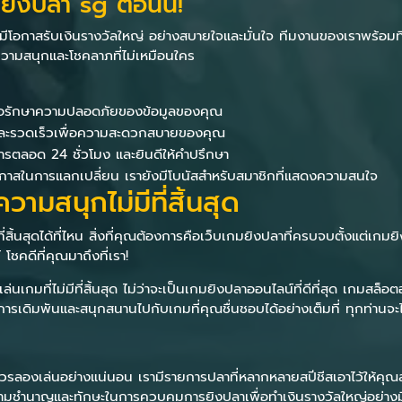
มยิงปลา sg ตอนนี้!
ะมีโอกาสรับเงินรางวัลใหญ่ อย่างสบายใจและมั่นใจ ทีมงานของเราพร้อมท
วามสนุกและโชคลาภที่ไม่เหมือนใคร
เพื่อรักษาความปลอดภัยของข้อมูลของคุณ
ะรวดเร็วเพื่อความสะดวกสบายของคุณ
ารตลอด 24 ชั่วโมง และยินดีให้คำปรึกษา
มโอกาสในการแลกเปลี่ยน เรายังมีโบนัสสำหรับสมาชิกที่แสดงความสนใจ
ามสนุกไม่มีที่สิ้นสุด
่สิ้นสุดได้ที่ไหน สิ่งที่คุณต้องการคือเว็บเกมยิงปลาที่ครบจบตั้งแต่เก
โชคดีที่คุณมาถึงที่เรา!
กมที่ไม่มีที่สิ้นสุด ไม่ว่าจะเป็นเกมยิงปลาออนไลน์ที่ดีที่สุด เกมสล็อ
เดิมพันและสนุกสนานไปกับเกมที่คุณชื่นชอบได้อย่างเต็มที่ ทุกท่านจะได้ร
รลองเล่นอย่างแน่นอน เรามีรายการปลาที่หลากหลายสปีชีสเอาไว้ให้คุณส
มชำนาญและทักษะในการควบคุมการยิงปลาเพื่อทำเงินรางวัลใหญ่อย่างมืออ