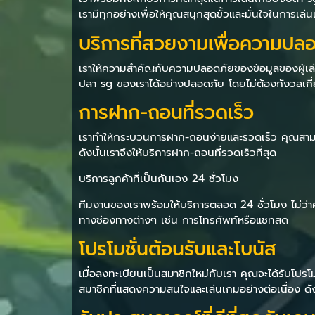
เรามีทุกอย่างเพื่อให้คุณสนุกสุดขั้วและมั่นใจในการเล่
บริการที่สวยงามเพื่อความปล
เราให้ความสำคัญกับความปลอดภัยของข้อมูลของผู้เล่นเ
ปลา sg ของเราได้อย่างปลอดภัย โดยไม่ต้องกังวลเกี
การฝาก-ถอนที่รวดเร็ว
เราทำให้กระบวนการฝาก-ถอนง่ายและรวดเร็ว คุณสามารถฝ
ดังนั้นเราจึงให้บริการฝาก-ถอนที่รวดเร็วที่สุด
บริการลูกค้าที่เป็นกันเอง 24 ชั่วโมง
ทีมงานของเราพร้อมให้บริการตลอด 24 ชั่วโมง ไม่ว่า
ทางช่องทางต่างๆ เช่น การโทรศัพท์หรือแชทสด
โปรโมชั่นต้อนรับและโบนัส
เมื่อลงทะเบียนเป็นสมาชิกใหม่กับเรา คุณจะได้รับโปรโม
สมาชิกที่แสดงความสนใจและเล่นเกมอย่างต่อเนื่อง ดัง