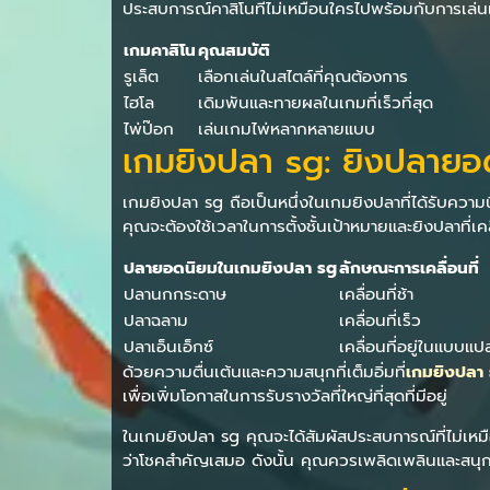
ประสบการณ์คาสิโนที่ไม่เหมือนใครไปพร้อมกับการเล่
เกมคาสิโน
คุณสมบัติ
รูเล็ต
เลือกเล่นในสไตล์ที่คุณต้องการ
ไฮโล
เดิมพันและทายผลในเกมที่เร็วที่สุด
ไพ่ป๊อก
เล่นเกมไพ่หลากหลายแบบ
เกมยิงปลา sg: ยิงปลายอ
เกมยิงปลา sg ถือเป็นหนึ่งในเกมยิงปลาที่ได้รับค
คุณจะต้องใช้เวลาในการตั้งชั้นเป้าหมายและยิงปลาที่เคลื
ปลายอดนิยมในเกมยิงปลา sg
ลักษณะการเคลื่อนที่
ปลานกกระดาษ
เคลื่อนที่ช้า
ปลาฉลาม
เคลื่อนที่เร็ว
ปลาเอ็นเอ็กซ์
เคลื่อนที่อยู่ในแบบแ
ด้วยความตื่นเต้นและความสนุกที่เต็มอิ่มที่
เกมยิงปลา
เพื่อเพิ่มโอกาสในการรับรางวัลที่ใหญ่ที่สุดที่มีอยู่
ในเกมยิงปลา sg คุณจะได้สัมผัสประสบการณ์ที่ไม่เหมื
ว่าโชคสำคัญเสมอ ดังนั้น คุณควรเพลิดเพลินและสนุก