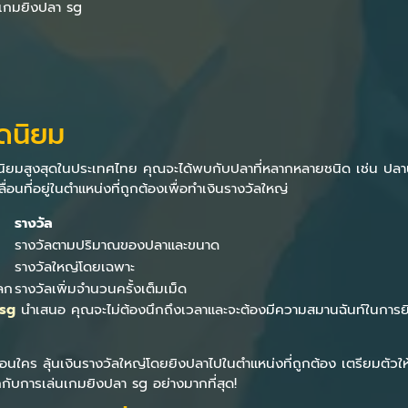
นเกมยิงปลา sg
ดนิยม
วามนิยมสูงสุดในประเทศไทย คุณจะได้พบกับปลาที่หลากหลายชนิด เช่น ป
่อนที่อยู่ในตำแหน่งที่ถูกต้องเพื่อทำเงินรางวัลใหญ่
รางวัล
รางวัลตามปริมาณของปลาและขนาด
รางวัลใหญ่โดยเฉพาะ
ปลก
รางวัลเพิ่มจำนวนครั้งเต็มเม็ด
 sg
นำเสนอ คุณจะไม่ต้องนึกถึงเวลาและจะต้องมีความสมานฉันท์ในการยิง
อนใคร ลุ้นเงินรางวัลใหญ่โดยยิงปลาไปในตำแหน่งที่ถูกต้อง เตรียมตัวให
กับการเล่นเกมยิงปลา sg อย่างมากที่สุด!