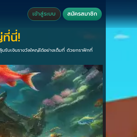
เข้าสู่ระบบ
สมัครสมาชิก
่นี่!
รับเงินรางวัลใหญ่ได้อย่างเต็มที่ ด้วยกราฟิกที่