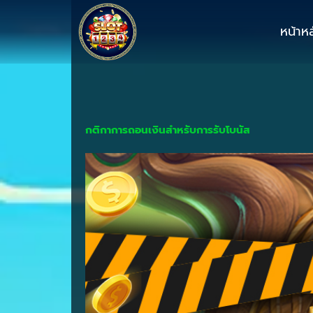
หน้าห
กติกาการถอนเงินสำหรับการรับโบนัส